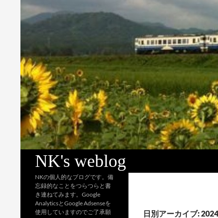
検
NK's weblog
索
NKの個人的なブログです。備
忘録的なことをつらつらと書
き連ねてみます。Google
AnalyticsとGoogle Adsenseを
使用していますのでご了承願
日別アーカイブ: 2024 / 