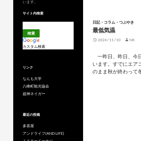
います。
サイト内検索
日記・コラム・つぶやき
最低気温
2024 / 11 / 10
NK
カスタム検索
一昨日、昨日、今日
います。すでにエア
リンク
のまま秋が終わって
なんも大学
八峰町観光協会
超神ネイガー
最近の投稿
多喜屋
アンドライフ(AND LIFE)
ミスタードーナツ