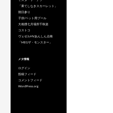
「果てしなきスカーレット」
朔日参り
子供/ペット用プール
大相撲七月場所千秋楽
コストコ
ヴェゼルHVあんしん点検
「MEGザ・モンスター」
メタ情報
ログイン
投稿フィード
コメントフィード
WordPress.org