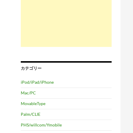
カテゴリー
iPod/iPad/iPhone
Mac/PC
MovableType
Palm/CLIE
PHS/willcom/Ymobile