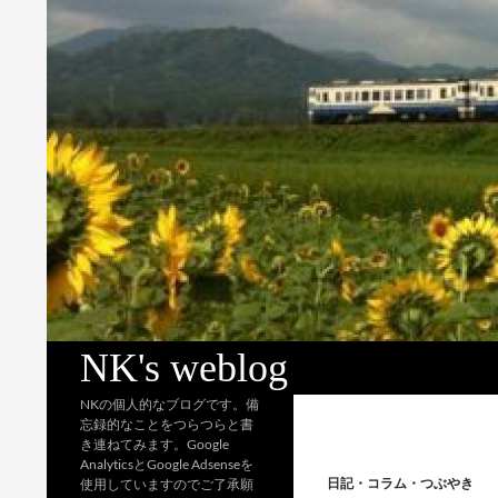
検
NK's weblog
索
NKの個人的なブログです。備
忘録的なことをつらつらと書
き連ねてみます。Google
AnalyticsとGoogle Adsenseを
日記・コラム・つぶやき
使用していますのでご了承願