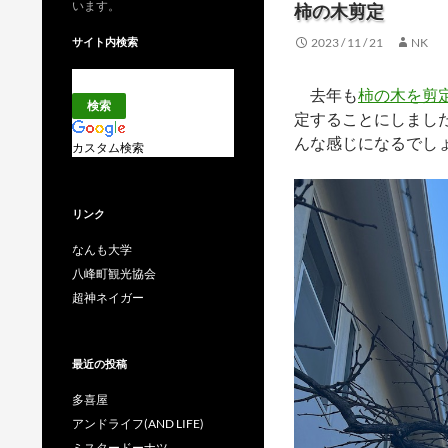
います。
柿の木剪定
サイト内検索
2023 / 11 / 21
NK
去年も
柿の木を剪
定することにしまし
んな感じになるでし
カスタム検索
リンク
なんも大学
八峰町観光協会
超神ネイガー
最近の投稿
多喜屋
アンドライフ(AND LIFE)
ミスタードーナツ