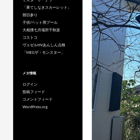
「果てしなきスカーレット」
朔日参り
子供/ペット用プール
大相撲七月場所千秋楽
コストコ
ヴェゼルHVあんしん点検
「MEGザ・モンスター」
メタ情報
ログイン
投稿フィード
コメントフィード
WordPress.org