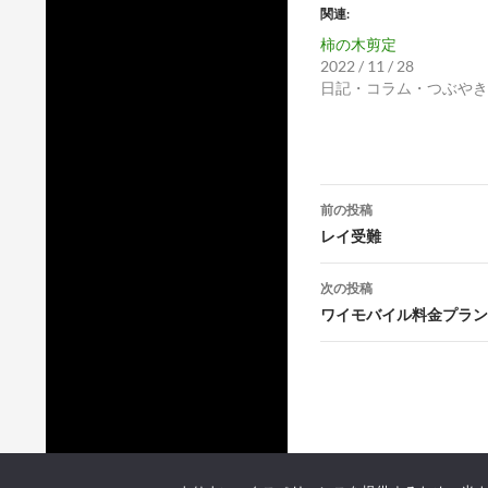
関連
柿の木剪定
2022 / 11 / 28
日記・コラム・つぶやき
投
前の投稿
稿
レイ受難
ナ
次の投稿
ビ
ワイモバイル料金プラン
ゲ
ー
シ
ョ