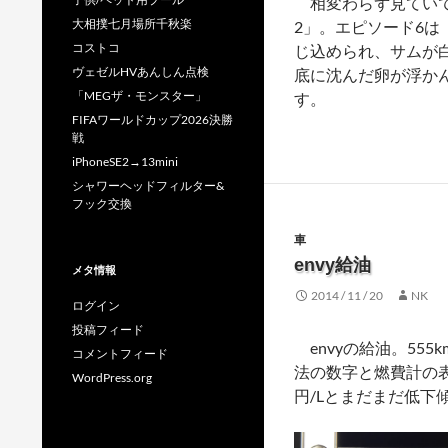
相変わらず見ていて
大相撲七月場所千秋楽
2」。エピソード6
コストコ
じ込められ、サムが
ヴェゼルHVあんしん点検
底に沈んだ卵が浮か
「MEGザ・モンスター」
す。
FIFAワールドカップ2026決勝
戦
iPhoneSE2→13mini
シャワーヘッドフィルター&
フック交換
車
envy給油
メタ情報
2014 / 11 / 20
NK
ログイン
投稿フィード
envyの給油。555k
コメントフィード
法の数字と燃費計の表
WordPress.org
円/Lとまだまだ低下