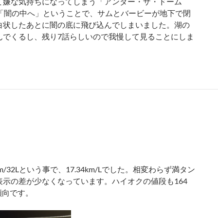
嫌な気持ちになってしまう「アンダー・ザ・ドーム
は「闇の中へ」ということで、サムとバービーが地下で閉
白状したあとに闇の底に飛び込んでしまいました。湖の
んでくるし、残り7話らしいので我慢して見ることにしま
m/32Lという事で、17.34km/Lでした。相変わらず満タン
示の差が少なくなっています。ハイオクの値段も164
傾向です。