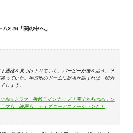
ム2 #6「闇の中へ」
地下通路を見つけ下りていく。バービーが後を追う。そ
が舞っていた。半透明のドームに砂埃が詰まれば、酸素
ってしまう。
/Dlife ドラマ 番組ラインナップ ｜完全無料のBSテレ
外ドラマも、映画も、ディズニーアニメーションも！ |