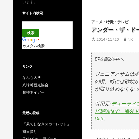
います。
サイト内検索
アニメ・特撮・テレビ
アンダー・ザ・ドー
2014 / 11 / 20
NK
カスタム検索
EP6 闇の中へ
リンク
ジュニアとサムは
なんも大学
の頃、町には砂埃
八峰町観光協会
が取り込めなくな
超神ネイガー
引用元:
ディーライフ
ビ局Dlifeで、海
最近の投稿
Dlife
.
「果てしなきスカーレット」
朔日参り
子供/ペット用プール