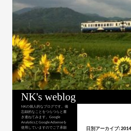
検
NK's weblog
索
NKの個人的なブログです。備
忘録的なことをつらつらと書
き連ねてみます。Google
AnalyticsとGoogle Adsenseを
使用していますのでご了承願
日別アーカイブ: 2014 / 