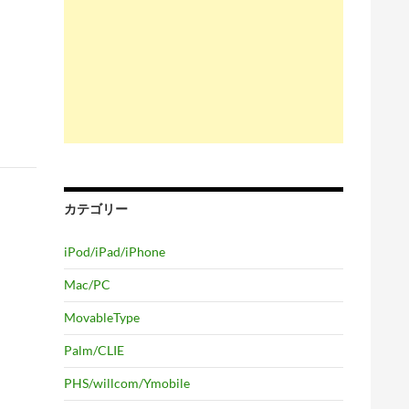
カテゴリー
iPod/iPad/iPhone
Mac/PC
MovableType
Palm/CLIE
PHS/willcom/Ymobile