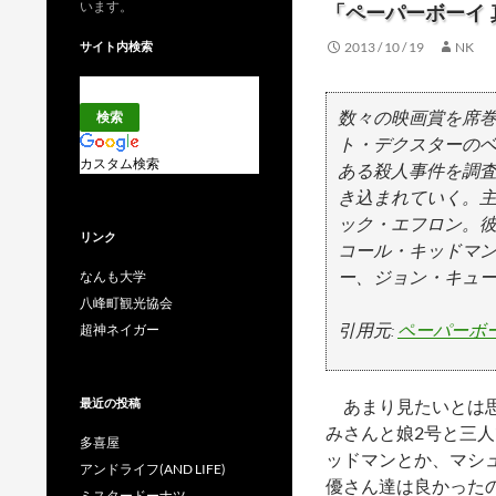
います。
「ペーパーボーイ
サイト内検索
2013 / 10 / 19
NK
数々の映画賞を席
ト・デクスターの
カスタム検索
ある殺人事件を調
き込まれていく。
ック・エフロン。
リンク
コール・キッドマ
ー、ジョン・キュ
なんも大学
八峰町観光協会
引用元:
ペーパーボーイ
超神ネイガー
最近の投稿
あまり見たいとは思
みさんと娘2号と三人
多喜屋
ッドマンとか、マシ
アンドライフ(AND LIFE)
優さん達は良かった
ミスタードーナツ