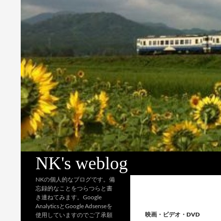
検
NK's weblog
索
NKの個人的なブログです。備
忘録的なことをつらつらと書
き連ねてみます。Google
AnalyticsとGoogle Adsenseを
映画・ビデオ・DVD
使用していますのでご了承願