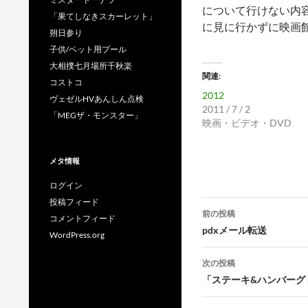
について行けない内
「果てしなきスカーレット」
に見に行かずに映画
朔日参り
子供/ペット用プール
大相撲七月場所千秋楽
関連
コストコ
2012
ヴェゼルHVあんしん点検
2011 / 7 / 2
「MEGザ・モンスター」
映画・ビデオ・DVD
メタ情報
ログイン
投稿フィード
投
前の投稿
コメントフィード
稿
pdxメール転送
WordPress.org
ナ
次の投稿
ビ
「ステーキ&ハンバーグ
ゲ