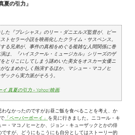
 真夏の引力」
巻した『プレシャス』のリー・ダニエルズ監督が、ピー
ベストセラー小説を映画化したクライム・サスペンス。
査する兄弟が、事件の真相をめぐる複雑な人間関係に巻
主演は、『ハイスクール・ミュージカル』シリーズのザ
彼をとりこにしてしまう謎めいた美女をオスカー女優ニ
ンがなまめかしく熱演するほか、マシュー・マコノヒ
ーザックら実力派がそろう。
 真夏の引力 – Yahoo!映画
.
わなかったのですがお昼ご飯を食べることを考え、か
で
「ペーパーボーイ」
を見に行きました。ニコール・キ
ュー・マコノヒーとか、ジョン・キューザックとかの俳
のですが、どうにもこうにも自分としてはストーリー的