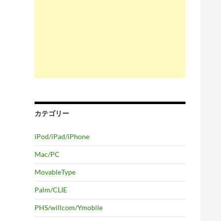
カテゴリー
iPod/iPad/iPhone
Mac/PC
MovableType
Palm/CLIE
PHS/willcom/Ymobile