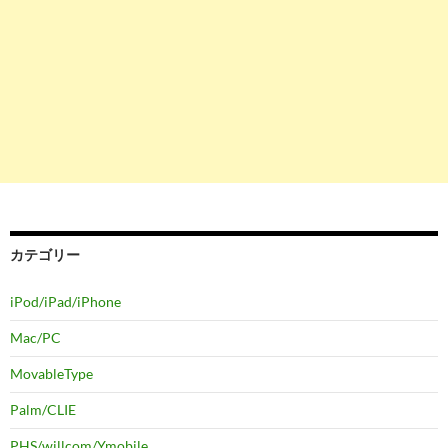
カテゴリー
iPod/iPad/iPhone
Mac/PC
MovableType
Palm/CLIE
PHS/willcom/Ymobile