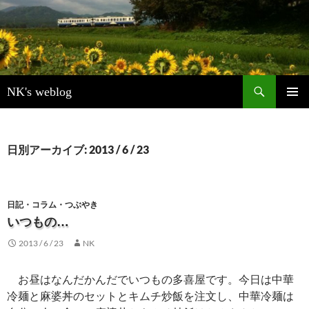
検
NK's weblog
索
コ
メインメ
ン
ニュー
テ
ン
日別アーカイブ: 2013 / 6 / 23
ツ
へ
ス
キ
日記・コラム・つぶやき
ッ
いつもの…
プ
2013 / 6 / 23
NK
お昼はなんだかんだでいつもの多喜屋です。今日は中華
冷麺と麻婆丼のセットとキムチ炒飯を注文し、中華冷麺は