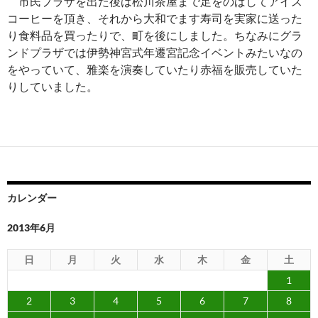
市民プラザを出た後は松川茶屋まで足をのばしてアイス
コーヒーを頂き、それから大和でます寿司を実家に送った
り食料品を買ったりで、町を後にしました。ちなみにグラ
ンドプラザでは伊勢神宮式年遷宮記念イベントみたいなの
をやっていて、雅楽を演奏していたり赤福を販売していた
りしていました。
カレンダー
2013年6月
日
月
火
水
木
金
土
1
2
3
4
5
6
7
8