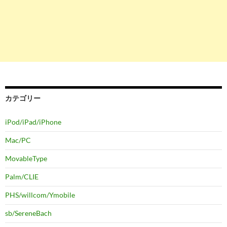
カテゴリー
iPod/iPad/iPhone
Mac/PC
MovableType
Palm/CLIE
PHS/willcom/Ymobile
sb/SereneBach