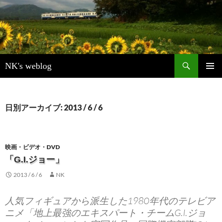
検
NK's weblog
索
コ
メインメ
ン
ニュー
テ
ン
日別アーカイブ: 2013 / 6 / 6
ツ
へ
ス
キ
映画・ビデオ・DVD
ッ
「G.I.ジョー」
プ
2013 / 6 / 6
NK
人気フィギュアから派生した1980年代のテレビア
ニメ「地上最強のエキスパート・チームG.I.ジョ