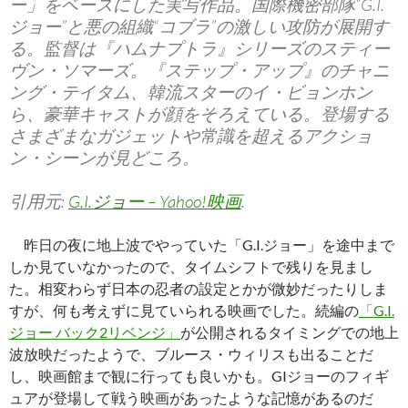
ー」をベースにした実写作品。国際機密部隊“G.I.
ジョー”と悪の組織“コブラ”の激しい攻防が展開す
る。監督は『ハムナプトラ』シリーズのスティー
ヴン・ソマーズ。『ステップ・アップ』のチャニ
ング・テイタム、韓流スターのイ・ビョンホン
ら、豪華キャストが顔をそろえている。登場する
さまざまなガジェットや常識を超えるアクショ
ン・シーンが見どころ。
引用元:
G.I.ジョー – Yahoo!映画
.
昨日の夜に地上波でやっていた「G.I.ジョー」を途中まで
しか見ていなかったので、タイムシフトで残りを見まし
た。相変わらず日本の忍者の設定とかが微妙だったりしま
すが、何も考えずに見ていられる映画でした。続編の
「G.I.
ジョー バック2リベンジ」
が公開されるタイミングでの地上
波放映だったようで、ブルース・ウィリスも出ることだ
し、映画館まで観に行っても良いかも。GIジョーのフィギ
ュアが登場して戦う映画があったような記憶があるのだ