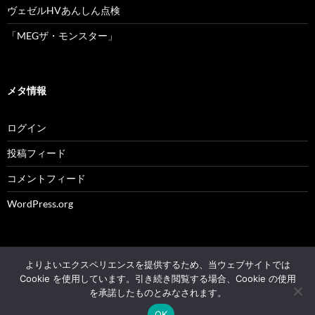
ヴェゼルHVあんしん点検
「MEGザ・モンスター」
メタ情報
ログイン
投稿フィード
コメントフィード
WordPress.org
よりよいエクスペリエンスを提供するため、当ウェブサイトでは
© 2004 - 2026 NK's weblog All rights reserved.
Cookie を使用しています。引き続き閲覧する場合、Cookie の使用
を承諾したものとみなされます。
Proudly powered by WordPress
OK