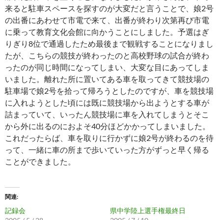
来ると駐車スペースを探すのが大変だと言うことで、娘2号
の出番にあわせて市電で来て、出番が終わり次第再び市電
に乗って教育文化会館に向かうことにしました。予選はぎ
りぎり8位で通過したため最後まで観戦することになりまし
たが、こちらの競技が終わったのと高校野球の試合が終わ
ったのが同じ時間になってしまい、大変な目にあってしま
いました。離れた所に置いてある車を取ってきて競技場の
駐車場で娘2号を拾って帰ろうとしたのですが、車を競技場
に入れようとした頃には既に競技場から出ようとする車が
詰まっていて、いったん競技場に車を入れてしまうとそこ
から外に出るのにおよそ40分ほどかかってしまいました。
これだったらば、車を取りに行かずに娘2号が終わるのを待
って、一緒に車の所まで歩いていった方がずっと早く帰る
ことができました。
関連
記録会
県中学陸上選手権最終日