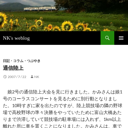
検
NK's weblog
索
コ
メインメ
ン
ニュー
テ
ン
日記・コラム・つぶやき
ツ
通信陸上
へ
2007 / 7 / 22
NK
ス
キ
ッ
娘2号の通信陸上大会を見に行きました。かみさんは娘1
プ
号のコーラスコンサートを見るために別行動となりまし
た。10時すぎに家を出たのですが、陸上競技場の隣の野球
場で高校野球の準々決勝をやっていたために富山大橋あた
りまで渋滞していて競技場の駐車場には入れず、1km以上
離れた所に車を置くことになりました。かみさんは、車で