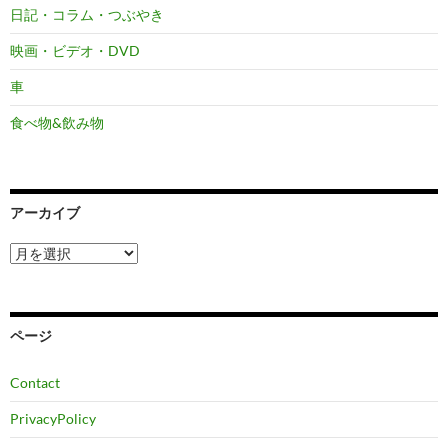
日記・コラム・つぶやき
映画・ビデオ・DVD
車
食べ物&飲み物
アーカイブ
ア
ー
カ
イ
ブ
ページ
Contact
PrivacyPolicy