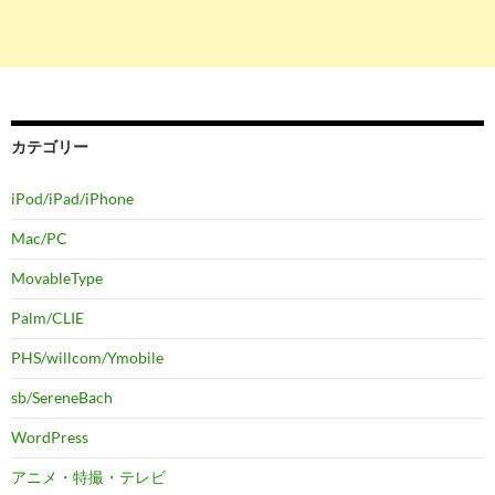
カテゴリー
iPod/iPad/iPhone
Mac/PC
MovableType
Palm/CLIE
PHS/willcom/Ymobile
sb/SereneBach
WordPress
アニメ・特撮・テレビ