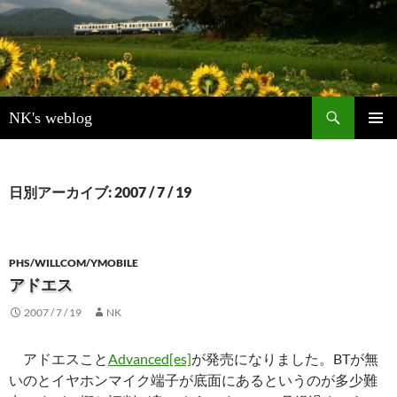
検
NK's weblog
索
コ
メインメ
ン
ニュー
テ
ン
日別アーカイブ: 2007 / 7 / 19
ツ
へ
ス
キ
PHS/WILLCOM/YMOBILE
ッ
アドエス
プ
2007 / 7 / 19
NK
アドエスこと
Advanced[es]
が発売になりました。BTが無
いのとイヤホンマイク端子が底面にあるというのが多少難