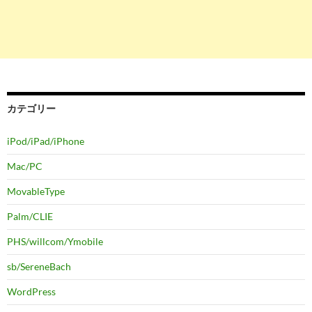
カテゴリー
iPod/iPad/iPhone
Mac/PC
MovableType
Palm/CLIE
PHS/willcom/Ymobile
sb/SereneBach
WordPress