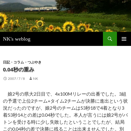
検
NK's weblog
索
コ
メインメ
ン
ニュー
テ
ン
日記・コラム・つぶやき
ツ
0.04秒の重み
へ
2007 / 7 / 8
NK
ス
キ
ッ
娘2号の県大2日目で、4x100Mリレーの出番でした。3組
プ
の予選で上位2チーム+タイム2チームが決勝に進出という状
況だったのですが、娘2号のチームは53秒18で4着となり3
着53秒14との差は0.04秒でした。本人が言うには娘2号がバ
トンを受ける時に少し失敗したということでしたが、結局
この0.04秒の差で決勝に残ることは出来ませんでした。別