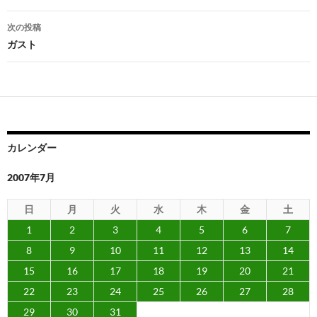
ナ
次の投稿
ビ
ガスト
ゲ
ー
シ
ョ
カレンダー
ン
2007年7月
日
月
火
水
木
金
土
1
2
3
4
5
6
7
8
9
10
11
12
13
14
15
16
17
18
19
20
21
22
23
24
25
26
27
28
29
30
31