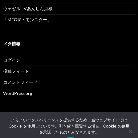
ヴェゼルHVあんしん点検
「MEGザ・モンスター」
メタ情報
ログイン
投稿フィード
コメントフィード
WordPress.org
よりよいエクスペリエンスを提供するため、当ウェブサイトでは
© 2004 - 2026 NK's weblog All rights reserved.
Cookie を使用しています。引き続き閲覧する場合、Cookie の使用
を承諾したものとみなされます。