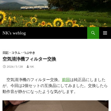
検
NK's weblog
索
コ
メインメ
ン
ニュー
テ
ン
日記・コラム・つぶやき
ツ
空気清浄機フィルター交換
へ
2026 / 5 / 28
NK
ス
キ
ッ
空気清浄機のフィルター交換。
前回
は純正品にしました
プ
が、今回は2個セットの互換品にしてみました。交換したら
動作音が静かになったような気がします。