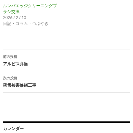
ルンバエッジクリーニングブ
ラシ交換
2026 / 2 / 10
日記・コラム・つぶやき
投
前の投稿
稿
アルビス弁当
ナ
次の投稿
ビ
落雪被害修繕工事
ゲ
ー
シ
ョ
カレンダー