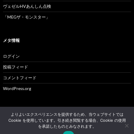
ヴェゼルHVあんしん点検
「MEGザ・モンスター」
メタ情報
ログイン
投稿フィード
コメントフィード
WordPress.org
よりよいエクスペリエンスを提供するため、当ウェブサイトでは
© 2004 - 2026 NK's weblog All rights reserved.
Cookie を使用しています。引き続き閲覧する場合、Cookie の使用
を承諾したものとみなされます。
Proudly powered by WordPress