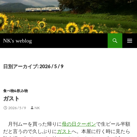
検
NK's weblog
索
コ
メインメ
ン
ニュー
テ
ン
日別アーカイブ: 2026 / 5 / 9
ツ
へ
ス
キ
食べ物&飲み物
ッ
ガスト
プ
2026 / 5 / 9
NK
月刊ムーを買った帰りに
母の日クーポン
で生ビール半額
だと言うので久しぶりに
ガスト
へ。本屋に行く時に見たら