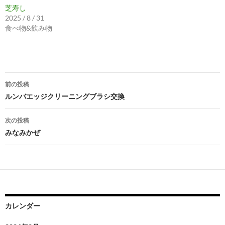
芝寿し
2025 / 8 / 31
食べ物&飲み物
投
前の投稿
稿
ルンバエッジクリーニングブラシ交換
ナ
次の投稿
ビ
みなみかぜ
ゲ
ー
シ
ョ
カレンダー
ン