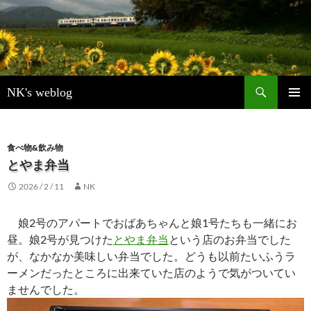
検
NK's weblog
索
コ
メインメ
ン
ニュー
テ
ン
食べ物&飲み物
ツ
とやま弁当
へ
2026 / 2 / 11
NK
ス
キ
ッ
娘2号のアパートでおばあちゃんと娘1号たちも一緒にお
プ
昼。娘2号が見つけた
とやま弁当
という店のお弁当でした
が、なかなか美味しい弁当でした。どうも以前たいふうラ
ーメンだったところに出来ていた店のようで気がついてい
ませんでした。