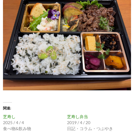
関連
芝寿し
芝寿し弁当
2025 / 4 / 4
2019 / 4 / 20
食べ物&飲み物
日記・コラム・つぶやき