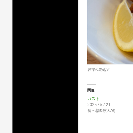
若鶏の唐揚げ
関連
ガスト
2025 / 5 / 21
食べ物&飲み物