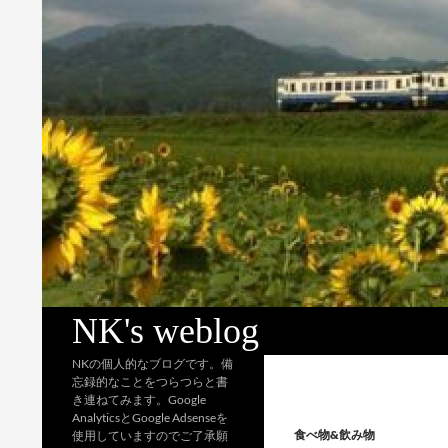
検
NK's weblog
索
NKの個人的なブログです。備
忘録的なことをつらつらと書
き連ねてみます。Google
AnalyticsとGoogle Adsenseを
食べ物&飲み物
使用していますのでご了承願