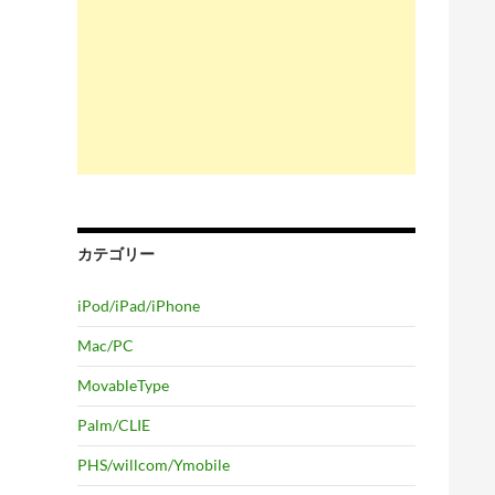
カテゴリー
iPod/iPad/iPhone
Mac/PC
MovableType
Palm/CLIE
PHS/willcom/Ymobile