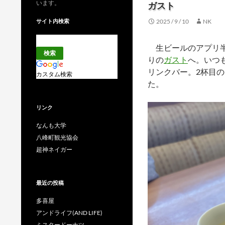
います。
ガスト
サイト内検索
2025 / 9 / 10
NK
生ビールのアプリ半
りの
ガスト
へ。いつ
リンクバー。2杯目
カスタム検索
た。
リンク
なんも大学
八峰町観光協会
超神ネイガー
最近の投稿
多喜屋
アンドライフ(AND LIFE)
ミスタードーナツ