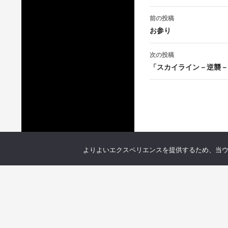
投
前の投稿
稿
お参り
ナ
次の投稿
ビ
「スカイライン－逆襲－
ゲ
ー
シ
ョ
よりよいエクスペリエンスを提供するため、当ウェブ
ン