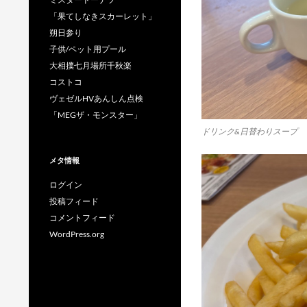
「果てしなきスカーレット」
朔日参り
子供/ペット用プール
大相撲七月場所千秋楽
コストコ
ヴェゼルHVあんしん点検
「MEGザ・モンスター」
ドリンク&日替わりスープ
メタ情報
ログイン
投稿フィード
コメントフィード
WordPress.org