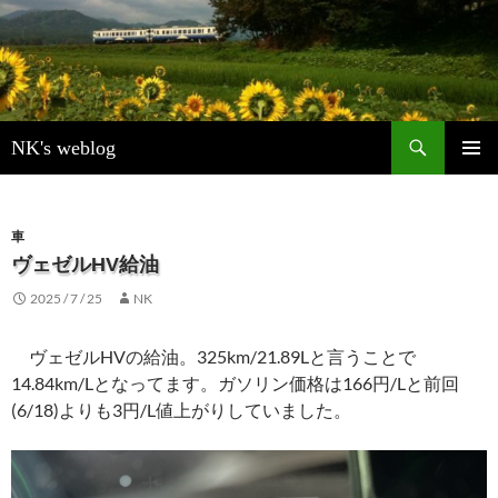
検
NK's weblog
索
コ
メインメ
ン
ニュー
テ
ン
車
ツ
ヴェゼルHV給油
へ
2025 / 7 / 25
NK
ス
キ
ッ
ヴェゼルHVの給油。325km/21.89Lと言うことで
プ
14.84km/Lとなってます。ガソリン価格は166円/Lと前回
(6/18)よりも3円/L値上がりしていました。