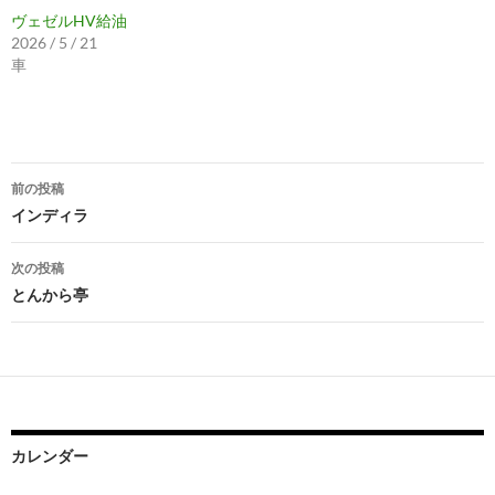
ヴェゼルHV給油
2026 / 5 / 21
車
投
前の投稿
稿
インディラ
ナ
次の投稿
ビ
とんから亭
ゲ
ー
シ
ョ
カレンダー
ン