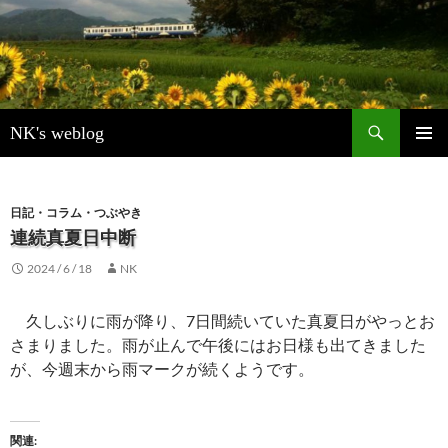
検
NK's weblog
索
コ
メインメ
ン
ニュー
テ
ン
日記・コラム・つぶやき
ツ
連続真夏日中断
へ
2024 / 6 / 18
NK
ス
キ
ッ
久しぶりに雨が降り、7日間続いていた真夏日がやっとお
プ
さまりました。雨が止んで午後にはお日様も出てきました
が、今週末から雨マークが続くようです。
関連