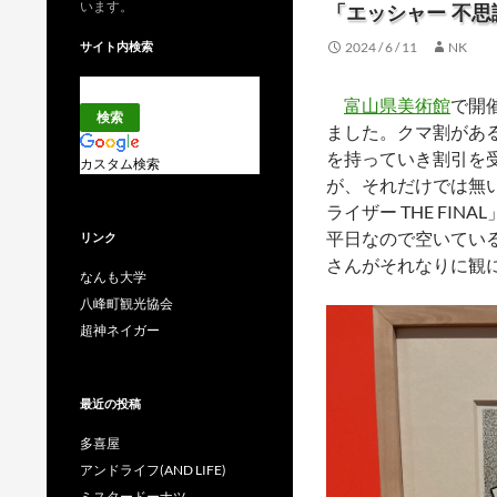
います。
「エッシャー 不
サイト内検索
2024 / 6 / 11
NK
富山県美術館
で開
ました。クマ割があ
を持っていき割引を
カスタム検索
が、それだけでは無
ライザー THE FI
平日なので空いてい
リンク
さんがそれなりに観
なんも大学
八峰町観光協会
超神ネイガー
最近の投稿
多喜屋
アンドライフ(AND LIFE)
ミスタードーナツ