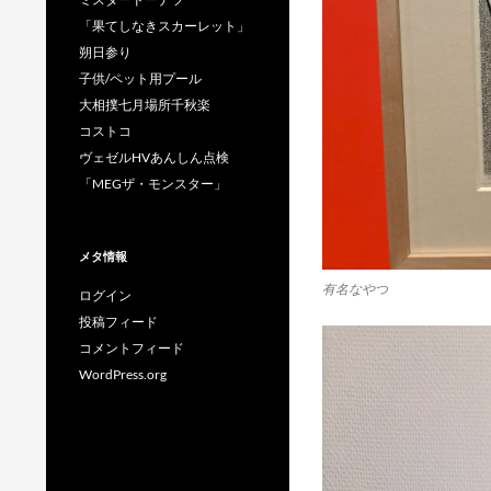
「果てしなきスカーレット」
朔日参り
子供/ペット用プール
大相撲七月場所千秋楽
コストコ
ヴェゼルHVあんしん点検
「MEGザ・モンスター」
メタ情報
有名なやつ
ログイン
投稿フィード
コメントフィード
WordPress.org