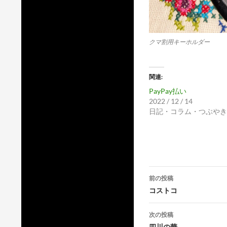
クマ割用キーホルダー
関連
PayPay払い
2022 / 12 / 14
日記・コラム・つぶやき
投
前の投稿
稿
コストコ
ナ
次の投稿
四川の華