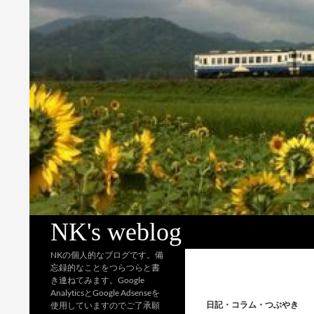
検
NK's weblog
索
NKの個人的なブログです。備
忘録的なことをつらつらと書
き連ねてみます。Google
AnalyticsとGoogle Adsenseを
日記・コラム・つぶやき
使用していますのでご了承願