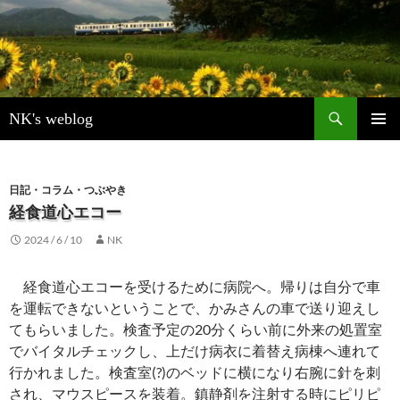
検
NK's weblog
索
コ
メインメ
ン
ニュー
テ
ン
日記・コラム・つぶやき
ツ
経食道心エコー
へ
2024 / 6 / 10
NK
ス
キ
ッ
経食道心エコーを受けるために病院へ。帰りは自分で車
プ
を運転できないということで、かみさんの車で送り迎えし
てもらいました。検査予定の20分くらい前に外来の処置室
でバイタルチェックし、上だけ病衣に着替え病棟へ連れて
行かれました。検査室(?)のベッドに横になり右腕に針を刺
され、マウスピースを装着。鎮静剤を注射する時にピリピ