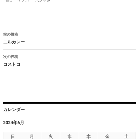
投
前の投稿
稿
ニルカレー
ナ
次の投稿
ビ
コストコ
ゲ
ー
シ
ョ
カレンダー
ン
2024年6月
日
月
火
水
木
金
土