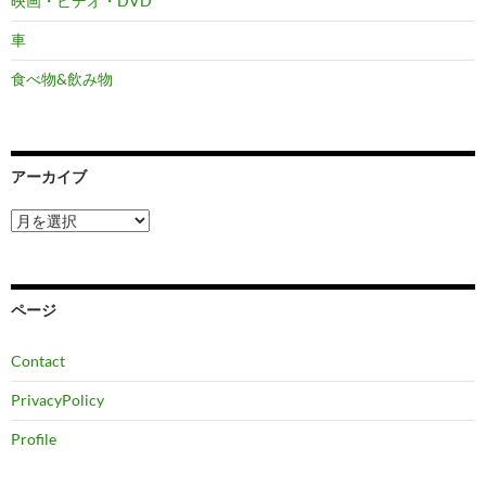
映画・ビデオ・DVD
車
食べ物&飲み物
アーカイブ
ア
ー
カ
イ
ブ
ページ
Contact
PrivacyPolicy
Profile