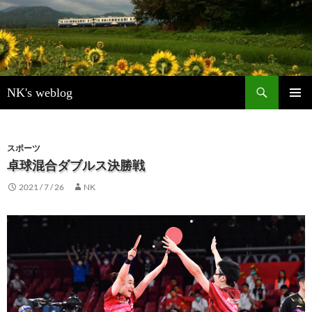
検
NK's weblog
索
コ
メインメ
ン
ニュー
テ
ン
スポーツ
ツ
卓球混合ダブルス決勝戦
へ
2021 / 7 / 26
NK
ス
キ
ッ
プ