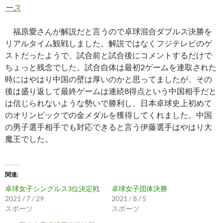
ース
福原愛さんが解説だと言うので卓球混合ダブルス決勝を
リアルタイム観戦しました。解説ではなくフジテレビのゲ
ストだったようで、試合前と試合後にコメントするだけで
ちょっと残念でした。試合自体は最初2ゲームを連取された
時にはやはり中国の壁は厚いのかと思ってましたが、その
後は盛り返して最終ゲームは連続8得点という中国相手だと
は信じられないような勢いで勝利し、日本卓球史上初めて
のオリンピックでの金メダルを獲得してくれました。中国
の男子選手相手でも対応できると言う伊藤選手はやはり大
魔王でした。
関連
卓球女子シングルス3位決定戦
卓球女子団体決勝
2021 / 7 / 29
2021 / 8 / 5
スポーツ
スポーツ