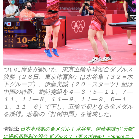
ついに歴史が動いた。東京五輪卓球混合ダブルス
決勝（２６日、東京体育館）は水谷隼（３２＝木
下グループ）、伊藤美誠（２０＝スターツ）組は
中国の許昕、劉詩雯組を４―３（５―１１、７―
１１、１１―８、１１―９、１１―９、６―１
１、１１―６）で下し、五輪で初となる金メダル
を獲得。悲願の「打倒中国」を達成した。
情報源:
日本卓球初の金メダル！ 水谷隼、伊藤美誠が “天敵”
に逆転初勝利で混合ダブルスＶ（東スポWeb） – Yahoo!ニュ