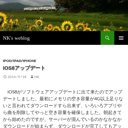
検
NK's weblog
索
コ
メインメ
ン
ニュー
テ
ン
IPOD/IPAD/IPHONE
ツ
iOS8アップデート
へ
2014 / 9 / 18
NK
ス
キ
ッ
iOS8がソフトウェアアップデートに出て来たのでアップ
プ
デートしました。最初にメモリの空き容量が4G以上足りな
いと言われてダウンロードすら出来ず、いろいろアプリや
ら曲を削除してやっと空き容量を確保しました。朝起きて
から始めたのですが、サーバーが混んでいるのかなかなか
ダウンロードが始まらず、ダウンロードが完了してもアッ