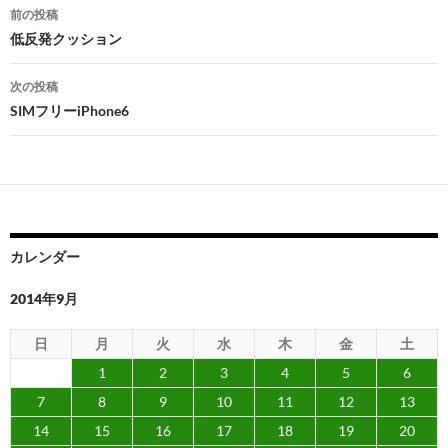
投
前の投稿
稿
低反発クッション
ナ
次の投稿
ビ
SIMフリーiPhone6
ゲ
ー
シ
ョ
カレンダー
ン
2014年9月
日
月
火
水
木
金
土
1
2
3
4
5
6
7
8
9
10
11
12
13
14
15
16
17
18
19
20