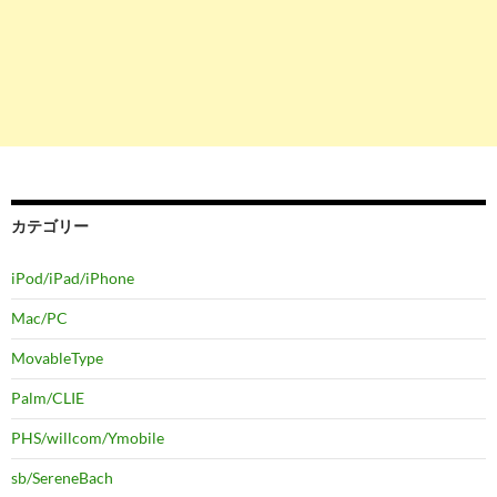
カテゴリー
iPod/iPad/iPhone
Mac/PC
MovableType
Palm/CLIE
PHS/willcom/Ymobile
sb/SereneBach