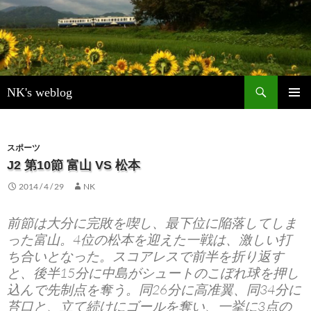
検
NK's weblog
索
コ
メインメ
ン
ニュー
テ
ン
スポーツ
ツ
J2 第10節 富山 VS 松本
へ
2014 / 4 / 29
NK
ス
キ
ッ
前節は大分に完敗を喫し、最下位に陥落してしま
プ
った富山。4位の松本を迎えた一戦は、激しい打
ち合いとなった。スコアレスで前半を折り返す
と、後半15分に中島がシュートのこぼれ球を押し
込んで先制点を奪う。同26分に高准翼、同34分に
苔口と、立て続けにゴールを奪い、一挙に3点の