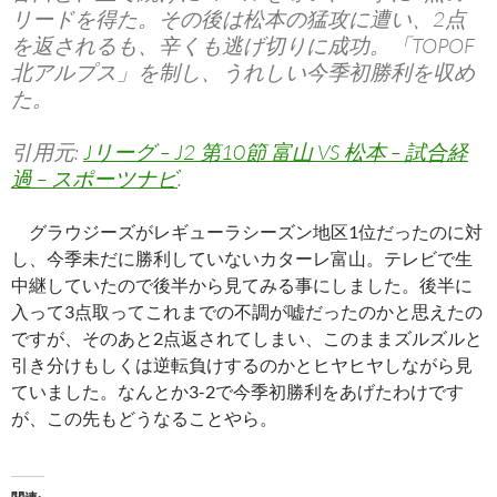
リードを得た。その後は松本の猛攻に遭い、2点
を返されるも、辛くも逃げ切りに成功。「TOPOF
北アルプス」を制し、うれしい今季初勝利を収め
た。
引用元:
Jリーグ – J2 第10節 富山 VS 松本 – 試合経
過 – スポーツナビ
.
グラウジーズがレギューラシーズン地区1位だったのに対
し、今季未だに勝利していないカターレ富山。テレビで生
中継していたので後半から見てみる事にしました。後半に
入って3点取ってこれまでの不調が嘘だったのかと思えたの
ですが、そのあと2点返されてしまい、このままズルズルと
引き分けもしくは逆転負けするのかとヒヤヒヤしながら見
ていました。なんとか3-2で今季初勝利をあげたわけです
が、この先もどうなることやら。