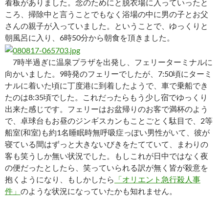
看板がありました。念のためにと脱衣場に入っていったと
ころ、掃除中と言うことでもなく浴場の中に男の子とお父
さんの親子が入っていました。ということで、ゆっくりと
朝風呂に入り、6時50分から朝食を頂きました。
7時半過ぎに温泉プラザを出発し、フェリーターミナルに
向かいました。9時発のフェリーでしたが、7:50頃にターミ
ナルに着いた頃に丁度港に到着したようで、車で乗船でき
たのは8:35頃でした。これだったらもう少し宿でゆっくり
出来た感じです。フェリーはお盆帰りのお客で満杯のよう
で、卓球台もお昼のジンギスカンもことごとく駄目で、2等
船室(和室)も約1名睡眠時無呼吸症っぽい男性がいて、彼が
寝ている間はずっと大きないびきをたてていて、まわりの
客も笑うしか無い状況でした。もしこれが日中ではなく夜
の便だったとしたら、笑っていられる訳が無く皆が殺意を
抱くようになり、もしかしたら
「オリエント急行殺人事
件」
のような状況になっていたかも知れません。