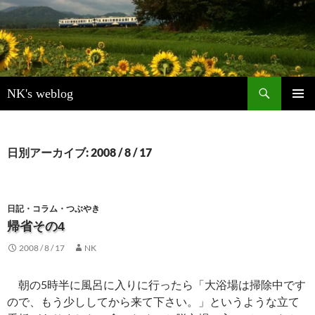
検
NK's weblog
索
コ
メインメ
ン
ニュー
テ
ン
日別アーカイブ: 2008 / 8 / 17
ツ
へ
ス
キ
日記・コラム・つぶやき
ッ
帰省その4
プ
2008 / 8 / 17
NK
朝の5時半に風呂に入りに行ったら「大浴場は掃除中です
ので、もう少ししてから来て下さい。」というような立て