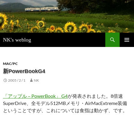
検
NK's weblog
索
コ
メインメ
ン
ニュー
テ
ン
MAC/PC
ツ
新PowerBookG4
へ
2005 / 2 / 1
NK
ス
キ
ッ
「アップル – PowerBook」 G4
が発表されました。8倍速
プ
SuperDrive、全モデル512MBメモリ・AirMacExtreme装備
ということですが、これについては食指は動かず、です。