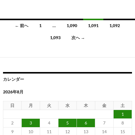
投
← 前へ
1
…
1,090
1,091
1,092
稿
1,093
次へ →
ナ
ビ
ゲ
ー
カレンダー
シ
2026年8月
ョ
日
月
火
水
木
金
土
ン
1
2
3
4
5
6
7
8
9
10
11
12
13
14
15