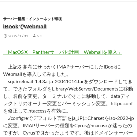
サーバー構築・インターネット環境
iBookでWebmail
2005 / 1 / 31
NK
「MacOS X Pantherサーバ化計画 Webmailを導入」
上記を参考にせっかくIMAPサーバーにしたiBookに
Webmailも導入してみました。
squirrelmail-1.4.3a-ja-20041014.tarをダウンロードしてき
て、できたフォルダをLibrary/WebServer/Documentsに移動
し、名前を変更。ターミナルでそこに移動して、dataディ
レクトリのオーナー変更とパーミッション変更。httpd.conf
を修正して.htaccessを有効に。
./configreでデフォルト言語をja_JPにCharsetをiso-2022-jp
に変更。IMAPサーバーの種類をCyrusかmacosxか迷ったの
ですが、Cyrusで良かったようです。後はドメインサーバー