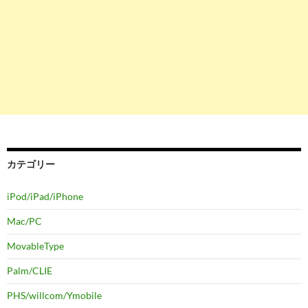
カテゴリー
iPod/iPad/iPhone
Mac/PC
MovableType
Palm/CLIE
PHS/willcom/Ymobile