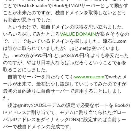
ことでPostfixEnablerでiBookをIMAPサーバーとして動かす
ことが出来たのですが、独自ドメインを取得しないとどう
も都合が悪そうでした。
というわけで、独自ドメインの取得を思い立ちました。
いろいろ探してみたところ
VALUE DOMAIN
が良さそうなの
で、ここであいているドメインを探しました。流石に.com
は誰かに取られていましたが、.jpと.netは空いていまし
た。.netの方が990円/年と.jpの3,690円/年よりも格安だった
のですが、やはり日本人ならば.jpだろうということで.jpを
取ることにしました。
自前でサーバーを持たなくても
www.xrea.com
でwebとメ
ールが出来て、最初は少し設定していじってみたのですが
最初の目的通りに自前サーバーで運用することにしまし
た。
後は@niftyのADSLモデムの設定で必要なポートをiBookの
IPアドレスに割り当てて、モデムに割り当てられたグロー
バルIPアドレスをダイナミックDNSに設定すれば自前サー
バーで独自ドメインの完成です。