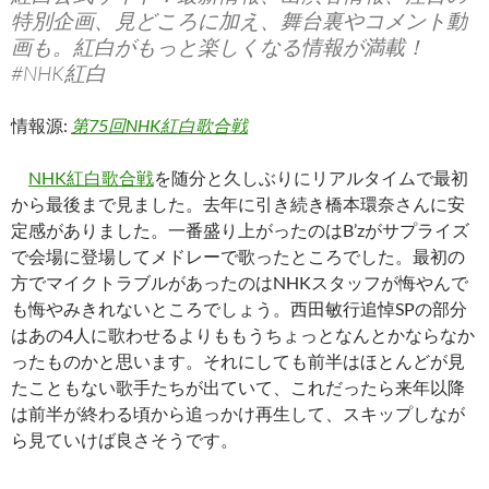
特別企画、見どころに加え、舞台裏やコメント動
画も。紅白がもっと楽しくなる情報が満載！
#NHK紅白
情報源:
第75回NHK紅白歌合戦
NHK紅白歌合戦
を随分と久しぶりにリアルタイムで最初
から最後まで見ました。去年に引き続き橋本環奈さんに安
定感がありました。一番盛り上がったのはB’zがサプライズ
で会場に登場してメドレーで歌ったところでした。最初の
方でマイクトラブルがあったのはNHKスタッフが悔やんで
も悔やみきれないところでしょう。西田敏行追悼SPの部分
はあの4人に歌わせるよりももうちょっとなんとかならなか
ったものかと思います。それにしても前半はほとんどが見
たこともない歌手たちが出ていて、これだったら来年以降
は前半が終わる頃から追っかけ再生して、スキップしなが
ら見ていけば良さそうです。