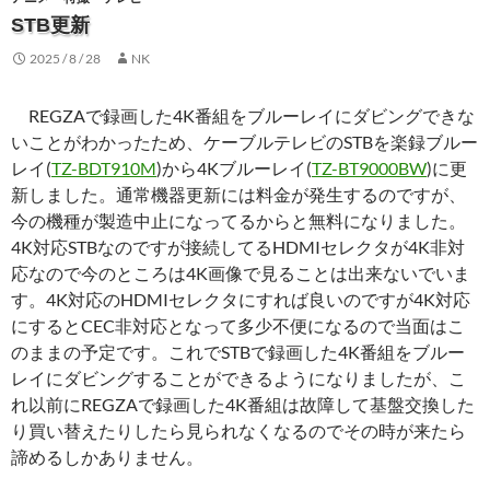
STB更新
2025 / 8 / 28
NK
REGZAで録画した4K番組をブルーレイにダビングできな
いことがわかったため、ケーブルテレビのSTBを楽録ブルー
レイ(
TZ-BDT910M
)から4Kブルーレイ(
TZ-BT9000BW
)に更
新しました。通常機器更新には料金が発生するのですが、
今の機種が製造中止になってるからと無料になりました。
4K対応STBなのですが接続してるHDMIセレクタが4K非対
応なので今のところは4K画像で見ることは出来ないでいま
す。4K対応のHDMIセレクタにすれば良いのですが4K対応
にするとCEC非対応となって多少不便になるので当面はこ
のままの予定です。これでSTBで録画した4K番組をブルー
レイにダビングすることができるようになりましたが、こ
れ以前にREGZAで録画した4K番組は故障して基盤交換した
り買い替えたりしたら見られなくなるのでその時が来たら
諦めるしかありません。