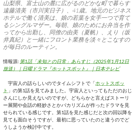
山梨県、富士山の麓に広がるのどかな町で暮らす
遠藤清美（市川実日子）、41歳。地元のビジネス
ホテルで働く清美は、娘の若葉を女手一つで育て
るシングルマザー。毎朝、娘のためにお弁当を作
ってから出勤し、同僚の由美（夏帆）、えり（坂
井真紀）と一緒にフロント業務を淡々とこなすの
が毎日のルーティン。
情報源:
第1話「未知との日常」あらすじ（2025年1月12日
放送）｜日曜ドラマ『ホットスポット』｜日本テレビ
宇宙人の話らしいのでタイムシフトで「
ホットスポッ
ト
」の第1話を見てみました。宇宙人といってもただのおじ
さんにしか見えないのですが、どちらかと言えばストーリ
ー展開や会話の軽妙さとかバカリズムが作ったドラマを見
せられている感じです。第1話を見た感じだと次の回以降を
見ても面白そうですが、最初に思っていたのと違うのでど
うしようか検討中です。