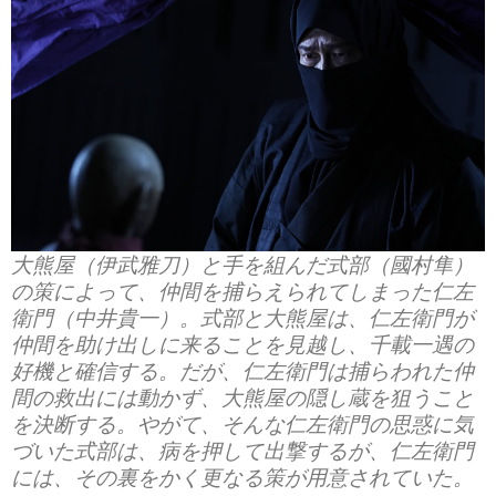
大熊屋（伊武雅刀）と手を組んだ式部（國村隼）
の策によって、仲間を捕らえられてしまった仁左
衛門（中井貴一）。式部と大熊屋は、仁左衛門が
仲間を助け出しに来ることを見越し、千載一遇の
好機と確信する。だが、仁左衛門は捕らわれた仲
間の救出には動かず、大熊屋の隠し蔵を狙うこと
を決断する。やがて、そんな仁左衛門の思惑に気
づいた式部は、病を押して出撃するが、仁左衛門
には、その裏をかく更なる策が用意されていた。