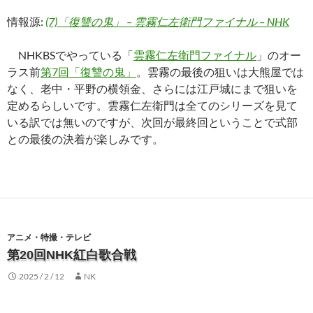
情報源:
(7)「復讐の鬼」 – 雲霧仁左衛門ファイナル – NHK
NHKBSでやっている「
雲霧仁左衛門ファイナル
」のオー
ラス前
第7回「復讐の鬼」
。雲霧の最後の狙いは大熊屋では
なく、老中・平野の横領金、さらには江戸城にまで狙いを
定めるらしいです。雲霧仁左衛門は全てのシリーズを見て
いる訳では無いのですが、次回が最終回ということで式部
との最後の決着が楽しみです。
アニメ・特撮・テレビ
第20回NHK紅白歌合戦
2025 / 2 / 12
NK