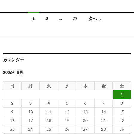
投
1
2
…
77
次へ →
稿
ナ
ビ
ゲ
カレンダー
ー
2026年8月
シ
日
月
火
水
木
金
土
ョ
1
ン
2
3
4
5
6
7
8
9
10
11
12
13
14
15
16
17
18
19
20
21
22
23
24
25
26
27
28
29