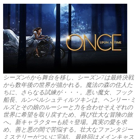
シーズン6から舞台を移し、シーズン7は最終決戦
から数年後の世界が描かれる。魔法の森の住人た
ちに、さらなる試練が・・・。悪い魔女、フック
船長、ルンペルシュティルツキンは、ヘンリー･ミ
ルズとその娘のルーシーと力を合わせそえぞれの
世界に希望を取り戻すため、再び壮大な冒険の旅
へ。新キャラクターも続々登場。真実の愛を求
め、善と悪の間で苦悩する。壮大なファンタジー
ミステリーがついに完結。 最終回はメインキャス