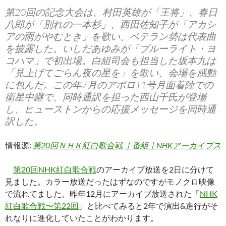
第20回の記念大会は、村田英雄が「王将」、春日
八郎が「別れの一本杉」、西田佐知子が「アカシ
アの雨がやむとき」を歌い、ベテラン勢は代表曲
を披露した。いしだあゆみが「ブルーライト・ヨ
コハマ」で初出場。白組司会も担当した坂本九は
「見上げてごらん夜の星を」を歌い、会場を感動
に包んだ。この年7月のアポロ11号月面着陸での
衛星中継で、同時通訳を担った西山千氏が登場
し、ヒューストンからの応援メッセージを同時通
訳した。
情報源:
第20回ＮＨＫ紅白歌合戦 ｜番組｜NHKアーカイブス
第20回NHK紅白歌合戦
のアーカイブ放送を2日に分けて
見ました。カラー放送だったはずなのですがモノクロ映像
で流れてました。昨年12月にアーカイブ放送された「
NHK
紅白歌合戦〜第22回
」と比べてみると2年で演出&進行がそ
れなりに進化していたことがわかります。