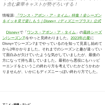
ト含む豪華キャストが勢ぞろいする！
情報源:
『ワンス・アポン・ア・タイム』特集！全シーズン
をイッキ見で楽しもう｜Disney+（ディズニープラス）公式
Disney+
で「
ワンス・アポン・ア・タイム
」の
最終シーズ
ン(シーズン7)
をやっと見終わりました。
2023年の夏
に
Disny+でシーズン7までやっているのを知って見直し始めて
から2年かかりました。それまでのシーズンと趣が違ってい
て面白みが欠けていたような気がしていましたが、最後の
方になって持ち直していました。最初から悪役にもハッピ
ーエンドをというこの終わり方を考えていたかどうかわか
りませんが、いかにもディズニーっぽい終わり方でした。
アニメ・特撮・テレビ