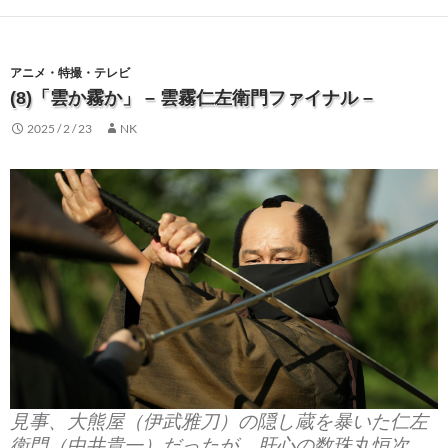
アニメ・特撮・テレビ
(8)「雲か霧か」 – 雲霧仁左衛門ファイナル –
2025 / 2 / 23
NK
見事、大熊屋（伊武雅刀）の隠し蔵を暴いた仁左
衛門（中井貴一）だったが、肝心の数珠丸恒次