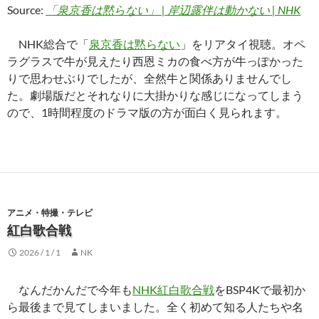
Source:
「泉京香は黙らない」 | 岸辺露伴は動かない | NHK
NHK総合で「
泉京香は黙らない
」をリアタイ視聴。オペ
ラグラスで牛が見えたり西恩ミカの食べ方が牛っぽかった
りで思わせぶりでしたが、全然牛と関係ありませんでし
た。劇場版だとそれなりに大掛かりな感じになってしまう
ので、1時間程度のドラマ版の方が面白く見られます。
アニメ・特撮・テレビ
紅白歌合戦
2026 / 1 / 1
NK
なんだかんだで今年も
NHK紅白歌合戦
をBSP4Kで最初か
ら最後まで見てしまいました。全く初めて知る人たちや名