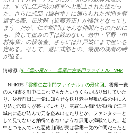
は、すでに江戸城の将軍へと献上された後だっ
た。さらに式部（國村隼）に捕らわれた仲間を奪
還する際、伝次郎（近藤芳正）が犠牲となってし
まう。だが、仁左衛門はそんな仲間たちのために
も、決して盗みの手は緩めない。老中・平野（中
村梅雀）の横領金、さらには江戸城にまで狙いを
定める。そして、遂に式部との、最後の決着の時
が迫る。
情報源:
(8)「雲か霧か」 – 雲霧仁左衛門ファイナル – NHK
NHKBS
「雲霧仁左衛門ファイナル」の最終回
。雲霧一党
の人相書を町中にこれでもかというくらい貼り出していた
り、決行前日に一党に知らせを送り老中屋敷の蔵の中に入
り込む段取りが整っていたり、雲霧仁左衛門が単独で江戸
城内に忍び込んで刀を盗み出せたりとか、ファンタジーと
して見てないと納得できないような展開が満載でした。老
中とつるんでいた悪徳山師が実は雲霧一党の仲間だったと