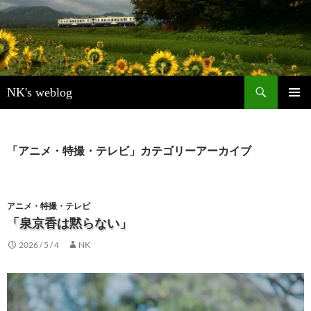
検
NK's weblog
索
コ
メインメ
ン
ニュー
テ
ン
「アニメ・特撮・テレビ」カテゴリーアーカイブ
ツ
へ
ス
キ
アニメ・特撮・テレビ
ッ
「泉京香は黙らない」
プ
2026 / 5 / 4
NK