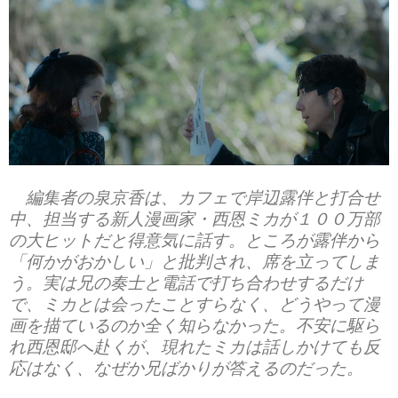
編集者の泉京香は、カフェで岸辺露伴と打合せ
中、担当する新人漫画家・西恩ミカが１００万部
の大ヒットだと得意気に話す。ところが露伴から
「何かがおかしい」と批判され、席を立ってしま
う。実は兄の奏士と電話で打ち合わせするだけ
で、ミカとは会ったことすらなく、どうやって漫
画を描ているのか全く知らなかった。不安に駆ら
れ西恩邸へ赴くが、現れたミカは話しかけても反
応はなく、なぜか兄ばかりが答えるのだった。