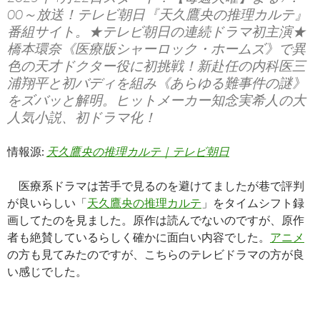
00～放送！テレビ朝日『天久鷹央の推理カルテ』
番組サイト。★テレビ朝日の連続ドラマ初主演★
橋本環奈《医療版シャーロック・ホームズ》で異
色の天才ドクター役に初挑戦！新赴任の内科医三
浦翔平と初バディを組み《あらゆる難事件の謎》
をズバッと解明。ヒットメーカー知念実希人の大
人気小説、初ドラマ化！
情報源:
天久鷹央の推理カルテ｜テレビ朝日
医療系ドラマは苦手で見るのを避けてましたが巷で評判
が良いらしい「
天久鷹央の推理カルテ
」をタイムシフト録
画してたのを見ました。原作は読んでないのですが、原作
者も絶賛しているらしく確かに面白い内容でした。
アニメ
の方も見てみたのですが、こちらのテレビドラマの方が良
い感じでした。