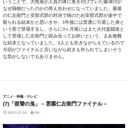
いうことで、大熊屋が人質の体に巻き付けていた爆弾(?)が
なぜ偽物だったのかの答え合わせになっていました。最後
の仁左衛門と安部式部の対決で病のため安部式部が途中で
殺られる結末かと思いきや、1年後には普通に引退した身と
いう形で登場するし、さらに3ヶ月後にはまた火付盗賊改と
して登場し仁左衛門と睨み合ってお終いという、まあ無難
な結末となっていました。2人とも生きながらえているので
今回がファイナルと言いながら続きも作られてしまいそう
な気がしないでもありません。
アニメ・特撮・テレビ
(7)「復讐の鬼」 – 雲霧仁左衛門ファイナル –
2025 / 2 / 16
NK