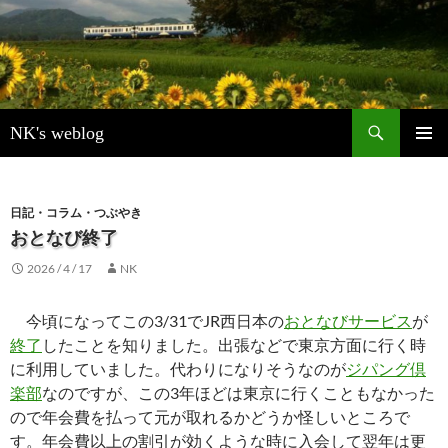
検
NK's weblog
索
コ
メインメ
ン
ニュー
テ
ン
日記・コラム・つぶやき
ツ
おとなび終了
へ
2026 / 4 / 17
NK
ス
キ
ッ
今頃になってこの3/31でJR西日本の
おとなびサービス
が
プ
終了
したことを知りました。出張などで東京方面に行く時
に利用していました。代わりになりそうなのが
ジパング倶
楽部
なのですが、この3年ほどは東京に行くこともなかった
ので年会費を払って元が取れるかどうか怪しいところで
す。年会費以上の割引が効くような時に入会して翌年は更