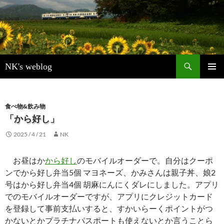
検
NK's weblog
索
コ
メインメ
ン
ニュー
テ
ン
食べ物&飲み物
ツ
「から好し」
へ
2025 / 4 / 21
NK
ス
キ
ッ
お昼はか
から好し
のモバイルオーダーで。自分はクーポ
プ
ンでから好し弁当5個 マヨネーズ、かみさんは親子丼、娘2
号はから好し弁当4個 胡麻にんにくダレにしました。アプリ
でのモバイルオーダーですが、アプリにクレジットカード
を登録して事前支払いすると、すかいらーくポイントがつ
かないとかプラチナパスポートも使えないとか言うことら