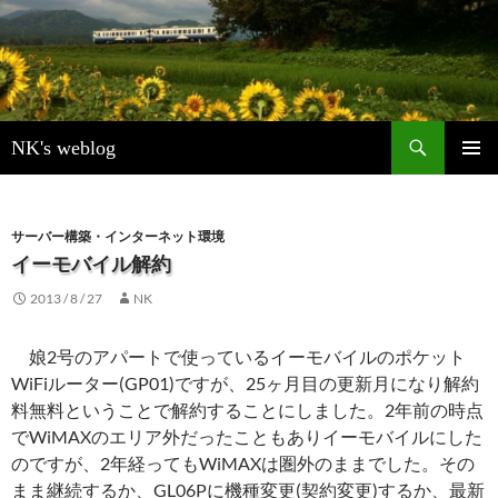
検
NK's weblog
索
コ
メインメ
ン
ニュー
テ
ン
サーバー構築・インターネット環境
ツ
イーモバイル解約
へ
2013 / 8 / 27
NK
ス
キ
ッ
娘2号のアパートで使っているイーモバイルのポケット
プ
WiFiルーター(GP01)ですが、25ヶ月目の更新月になり解約
料無料ということで解約することにしました。2年前の時点
でWiMAXのエリア外だったこともありイーモバイルにした
のですが、2年経ってもWiMAXは圏外のままでした。その
まま継続するか、GL06Pに機種変更(契約変更)するか、最新