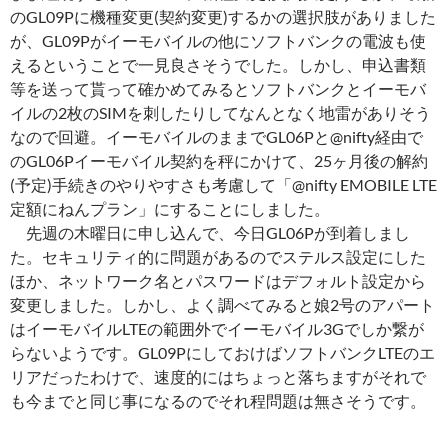
のGL09Pに機種変更(契約変更)するかの選択肢がありました
が、GL09Pがイーモバイルの他にソフトバンクの電波も使
えるということで一見良さそうでした。しかし、申込書類
等を送って貰って確かめてみるとソフトバンクとイーモバ
イルの2枚のSIMを刺したりしてなんとなく地雷がありそう
なので回避。イーモバイルのままでGL06Pと@nifty経由で
のGL06Pイーモバイル契約を秤にかけて、25ヶ月後の解約
(予定)手続きのやりやすさも考慮して「@nifty EMOBILE LTE
定額にねんプラン」にすることにしました。
先週の木曜日に申し込んで、今日GL06Pが到着しまし
た。セキュリティ的に問題があるのでステルス設定にした
ほか、ネットワーク名とパスワードはデフォルト設定から
変更しました。しかし、よく調べてみると娘2号のアパート
はイーモバイルLTEの範囲外でイーモバイル3Gでしか繋が
らないようです。GL09PにしておけばソフトバンクLTEのエ
リアだったわけで、速度的にはちょっと落ちますがそれで
も今までと同じ事になるのでそれ程問題は無さそうです。