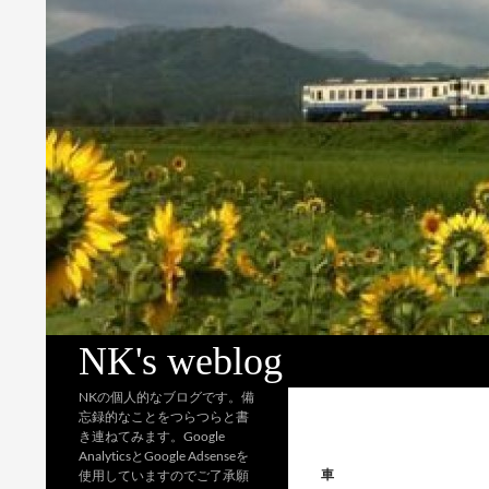
検
NK's weblog
索
NKの個人的なブログです。備
忘録的なことをつらつらと書
き連ねてみます。Google
AnalyticsとGoogle Adsenseを
車
使用していますのでご了承願