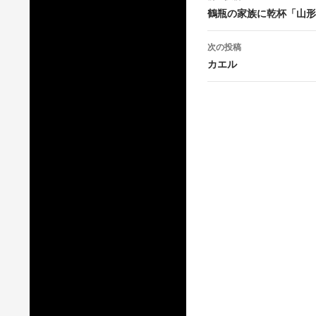
稿
鶴瓶の家族に乾杯「山形
ナ
次の投稿
ビ
カエル
ゲ
ー
シ
ョ
ン