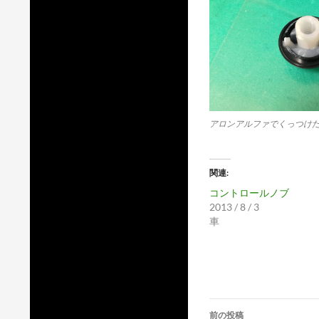
アロンアルファでくっつけた
関連
コントロールノブ
2013 / 8 / 3
車
投
前の投稿