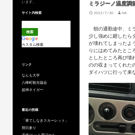
います。
ミラジーノ温度調
サイト内検索
2013 / 7 / 30
NK
朝の通勤途中、ミラ
少し強めに廻したら
が壊れてしまったよ
カスタム検索
りにはめてみたとこ
としたところ再び壊
のの収まってくれた
リンク
ダイハツに行って来
なんも大学
八峰町観光協会
超神ネイガー
最近の投稿
「果てしなきスカーレット」
朔日参り
子供/ペット用プール