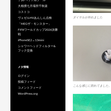
大相撲七月場所千秋楽
コストコ
ダイヤルが外れました
ヴェゼルHVあんしん点検
「MEGザ・モンスター」
FIFAワールドカップ2026決勝
戦
iPhoneSE2→13mini
シャワーヘッドフィルター&
フック交換
メタ情報
ログイン
投稿フィード
こんな感じに割れてました
コメントフィード
WordPress.org