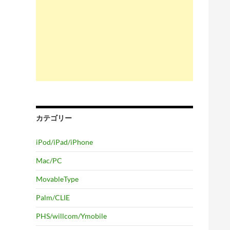
カテゴリー
iPod/iPad/iPhone
Mac/PC
MovableType
Palm/CLIE
PHS/willcom/Ymobile