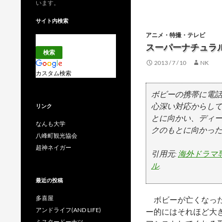
います。
サイト内検索
アニメ・特撮・テレビ
スーパーナチュラル
2013 / 7 / 10
NK
カスタム検索
ボビーの携帯に電
心深い対応からし
リンク
とに向かい、ディー
なんも大学
クのもとに向かっ
八峰町観光協会
超神ネイガー
引用元:
海外ドラマ専
ル
.
最近の投稿
多喜屋
ボビーが亡くなった
アンドライフ(AND LIFE)
ー的にはそれほど大
ミスタードーナツ