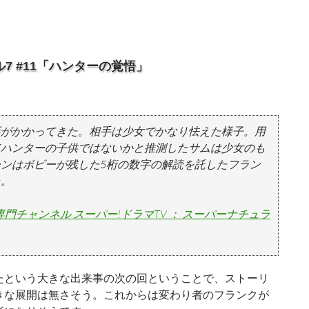
7 #11「ハンターの覚悟」
話がかかってきた。相手は少女でかなり怯えた様子。用
てハンターの子供ではないかと推測したサムは少女のも
ンはボビーが残した5桁の数字の解読を託したフラン
た。
門チャンネル スーパー!ドラマTV ： スーパーナチュラ
という大きな出来事の次の回ということで、ストーリ
きな展開は無さそう。これからは変わり者のフランクが