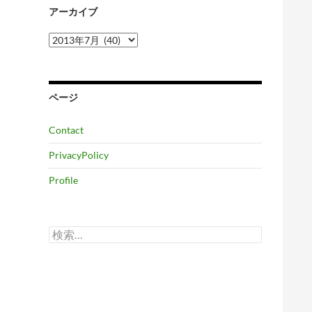
アーカイブ
ア
ー
カ
イ
ブ
ページ
Contact
PrivacyPolicy
Profile
検
索: