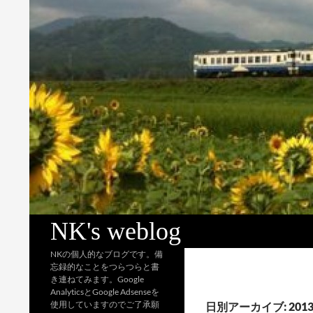
検
NK's weblog
索
NKの個人的なブログです。備
忘録的なことをつらつらと書
き連ねてみます。Google
AnalyticsとGoogle Adsenseを
使用していますのでご了承願
日別アーカイブ: 2013 / 