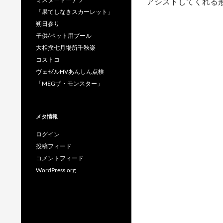
アシストしてくれる
「果てしなきスカーレット」
朔日参り
子供/ペット用プール
大相撲七月場所千秋楽
コストコ
ヴェゼルHVあんしん点検
「MEGザ・モンスター」
メタ情報
ログイン
投稿フィード
コメントフィード
WordPress.org