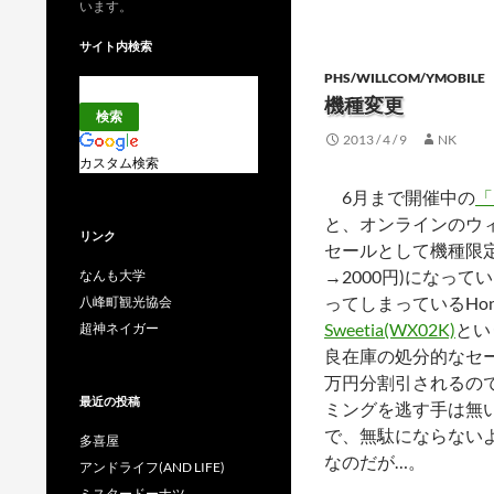
います。
サイト内検索
PHS/WILLCOM/YMOBILE
機種変更
2013 / 4 / 9
NK
カスタム検索
6月まで開催中の
「
と、オンラインのウ
リンク
セールとして機種限定
→2000円)になっ
なんも大学
ってしまっているHo
八峰町観光協会
Sweetia(WX02K)
とい
超神ネイガー
良在庫の処分的なセ
万円分割引されるの
最近の投稿
ミングを逃す手は無
で、無駄にならない
多喜屋
なのだが…。
アンドライフ(AND LIFE)
ミスタードーナツ