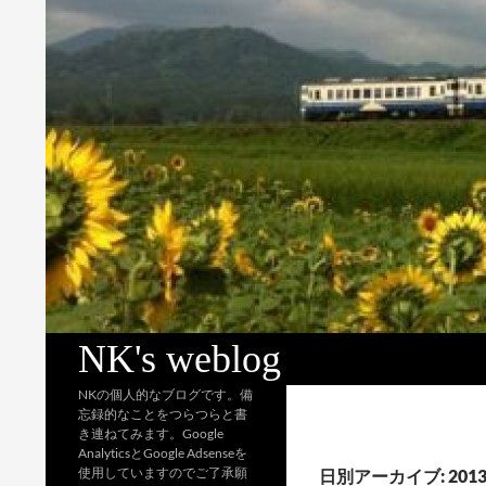
検
NK's weblog
索
NKの個人的なブログです。備
忘録的なことをつらつらと書
き連ねてみます。Google
AnalyticsとGoogle Adsenseを
使用していますのでご了承願
日別アーカイブ: 2013 / 