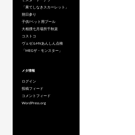
「果てしなきスカーレット」
朔日参り
子供/ペット用プール
大相撲七月場所千秋楽
コストコ
ヴェゼルHVあんしん点検
「MEGザ・モンスター」
メタ情報
ログイン
投稿フィード
コメントフィード
WordPress.org