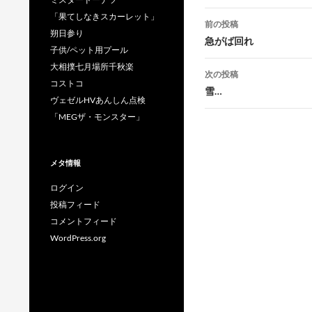
投
「果てしなきスカーレット」
前の投稿
朔日参り
稿
急がば回れ
子供/ペット用プール
ナ
大相撲七月場所千秋楽
次の投稿
コストコ
ビ
雪…
ヴェゼルHVあんしん点検
ゲ
「MEGザ・モンスター」
ー
シ
メタ情報
ョ
ログイン
投稿フィード
ン
コメントフィード
WordPress.org