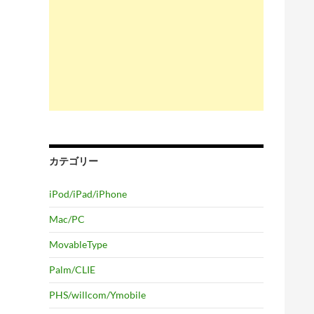
カテゴリー
iPod/iPad/iPhone
Mac/PC
MovableType
Palm/CLIE
PHS/willcom/Ymobile