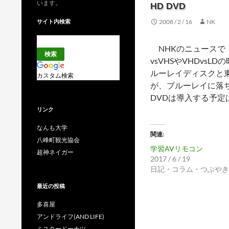
います。
HD DVD
サイト内検索
2008 / 2 / 16
NK
NHKのニュースで
vsVHSやVHDvs
ルーレイディスクと東
カスタム検索
が、ブルーレイに落
DVDは導入する予定
リンク
なんも大学
関連
八峰町観光協会
学習AVリモコン
超神ネイガー
2017 / 6 / 19
日記・コラム・つぶやき
最近の投稿
多喜屋
アンドライフ(AND LIFE)
ミスタードーナツ