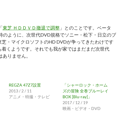
「
東芝 ＨＤＤＶＤ撤退で調整
」とのことです。ベータ
LDの時のように、次世代DVD規格でソニー・松下・日立のブ
芝・マイクロソフトのHD DVDが争ってきたわけです
ち着くようです。それでも我が家ではまだまだ次世代
はありません。
REGZA 47Z7設置
「シャーロック・ホーム
2013 / 2 / 11
ズの冒険 全巻ブルーレイ
アニメ・特撮・テレビ
BOX [Blu-ray]」
2017 / 12 / 19
映画・ビデオ・DVD