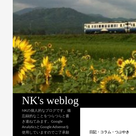
検
NK's weblog
索
NKの個人的なブログです。備
忘録的なことをつらつらと書
き連ねてみます。Google
AnalyticsとGoogle Adsenseを
日記・コラム・つぶやき
使用していますのでご了承願