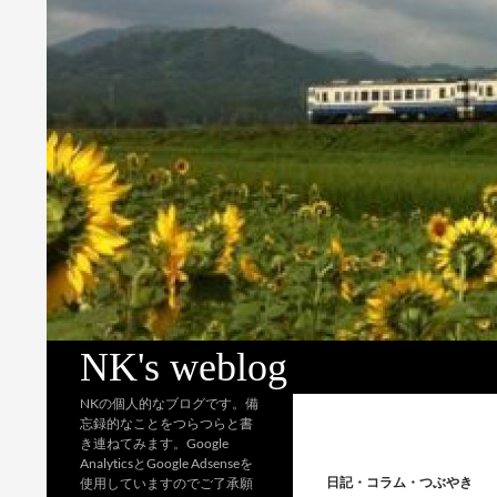
検
NK's weblog
索
NKの個人的なブログです。備
忘録的なことをつらつらと書
き連ねてみます。Google
AnalyticsとGoogle Adsenseを
日記・コラム・つぶやき
使用していますのでご了承願