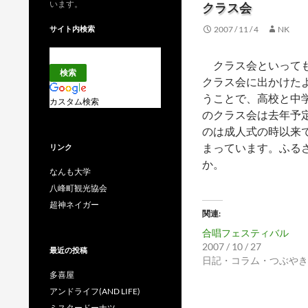
います。
クラス会
サイト内検索
2007 / 11 / 4
NK
クラス会といっても
クラス会に出かけた
うことで、高校と中
カスタム検索
のクラス会は去年予
のは成人式の時以来
まっています。ふる
リンク
か。
なんも大学
八峰町観光協会
超神ネイガー
関連
合唱フェスティバル
2007 / 10 / 27
最近の投稿
日記・コラム・つぶやき
多喜屋
アンドライフ(AND LIFE)
ミスタードーナツ