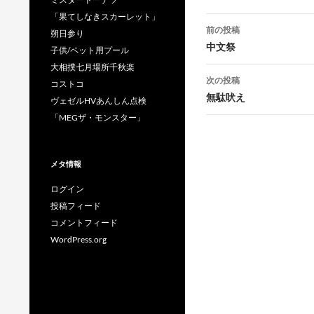
「果てしなきスカーレット」
投
前の投稿
朔日参り
稿
中文祭
子供/ペット用プール
大相撲七月場所千秋楽
ナ
次の投稿
コストコ
ビ
無駄吠え
ヴェゼルHVあんしん点検
ゲ
「MEGザ・モンスター」
ー
メタ情報
シ
ログイン
ョ
投稿フィード
ン
コメントフィード
WordPress.org