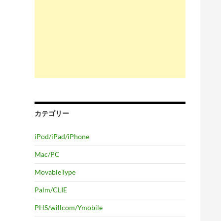
カテゴリー
iPod/iPad/iPhone
Mac/PC
MovableType
Palm/CLIE
PHS/willcom/Ymobile