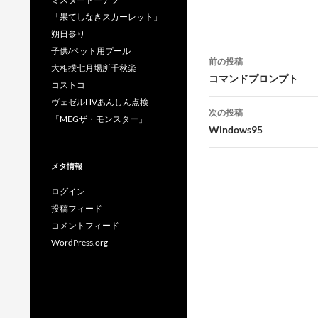
「果てしなきスカーレット」
朔日参り
投
子供/ペット用プール
前の投稿
大相撲七月場所千秋楽
稿
コマンドプロンプト
コストコ
ナ
ヴェゼルHVあんしん点検
次の投稿
「MEGザ・モンスター」
ビ
Windows95
ゲ
メタ情報
ー
ログイン
シ
投稿フィード
ョ
コメントフィード
WordPress.org
ン