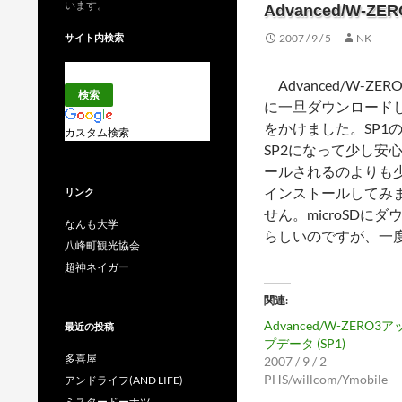
います。
Advanced/W-Z
サイト内検索
2007 / 9 / 5
NK
Advanced/W-Z
に一旦ダウンロード
をかけました。SP
カスタム検索
SP2になって少し安心
ールされるのよりも少
インストールしてみ
リンク
せん。microSD
なんも大学
らしいのですが、一
八峰町観光協会
超神ネイガー
関連
Advanced/W-ZERO3ア
最近の投稿
プデータ (SP1)
多喜屋
2007 / 9 / 2
PHS/willcom/Ymobile
アンドライフ(AND LIFE)
ミスタードーナツ