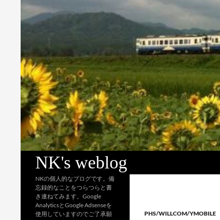
検
NK's weblog
索
NKの個人的なブログです。備
忘録的なことをつらつらと書
き連ねてみます。Google
AnalyticsとGoogle Adsenseを
PHS/WILLCOM/YMOBILE
使用していますのでご了承願