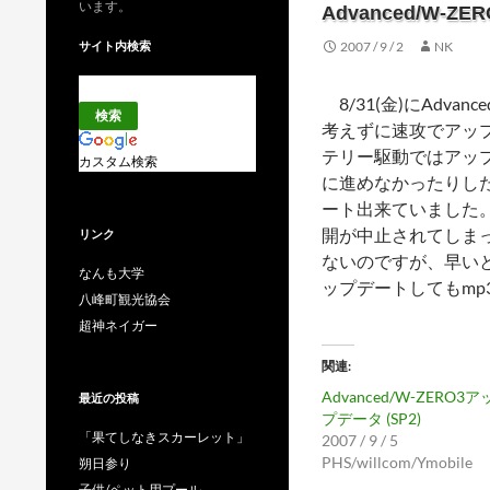
います。
Advanced/W-Z
サイト内検索
2007 / 9 / 2
NK
8/31(金)にAdvan
考えずに速攻でアッ
テリー駆動ではアッ
カスタム検索
に進めなかったりし
ート出来ていました
開が中止されてしまっ
リンク
ないのですが、早い
なんも大学
ップデートしてもmp
八峰町観光協会
超神ネイガー
関連
Advanced/W-ZERO3ア
最近の投稿
プデータ (SP2)
「果てしなきスカーレット」
2007 / 9 / 5
PHS/willcom/Ymobile
朔日参り
子供/ペット用プール