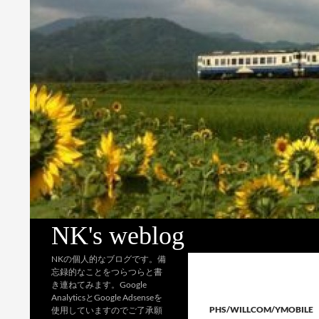
検
NK's weblog
索
NKの個人的なブログです。備
忘録的なことをつらつらと書
き連ねてみます。Google
AnalyticsとGoogle Adsenseを
PHS/WILLCOM/YMOBILE
使用していますのでご了承願