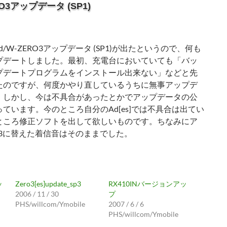
ERO3アップデータ (SP1)
ced/W-ZERO3アップデータ (SP1)が出たというので、何も
プデートしました。最初、充電台においていても「バッ
プデートプログラムをインストール出来ない」などと先
たのですが、何度かやり直しているうちに無事アップデ
。しかし、今は不具合があったとかでアップデータの公
ています。今のところ自分のAd[es]では不具合は出てい
ところ修正ソフトを出して欲しいものです。ちなみにア
3に替えた着信音はそのままでした。
ッ
Zero3[es]update_sp3
RX410INバージョンアッ
2006 / 11 / 30
プ
PHS/willcom/Ymobile
2007 / 6 / 6
PHS/willcom/Ymobile