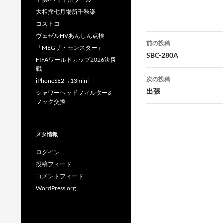
大相撲七月場所千秋楽
コストコ
投
ヴェゼルHVあんしん点検
前の投稿
「MEGザ・モンスター」
稿
SBC-280A
FIFAワールドカップ2026決勝
戦
ナ
次の投稿
iPhoneSE2→13mini
ビ
出張
シャワーヘッドフィルター&
フック交換
ゲ
ー
メタ情報
シ
ログイン
ョ
投稿フィード
ン
コメントフィード
WordPress.org