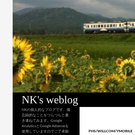
検
NK's weblog
索
NKの個人的なブログです。備
忘録的なことをつらつらと書
き連ねてみます。Google
AnalyticsとGoogle Adsenseを
PHS/WILLCOM/YMOBILE
使用していますのでご了承願