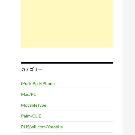
カテゴリー
iPod/iPad/iPhone
Mac/PC
MovableType
Palm/CLIE
PHS/willcom/Ymobile