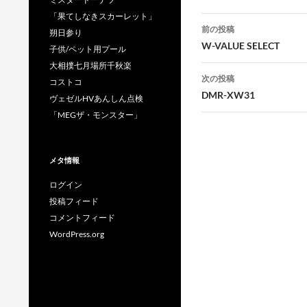
「果てしなきスカーレット」
投
前の投稿
朔日参り
稿
W-VALUE SELECT
子供/ペット用プール
大相撲七月場所千秋楽
ナ
次の投稿
コストコ
ビ
DMR-XW31
ヴェゼルHVあんしん点検
ゲ
「MEGザ・モンスター」
ー
メタ情報
シ
ログイン
ョ
投稿フィード
ン
コメントフィード
WordPress.org