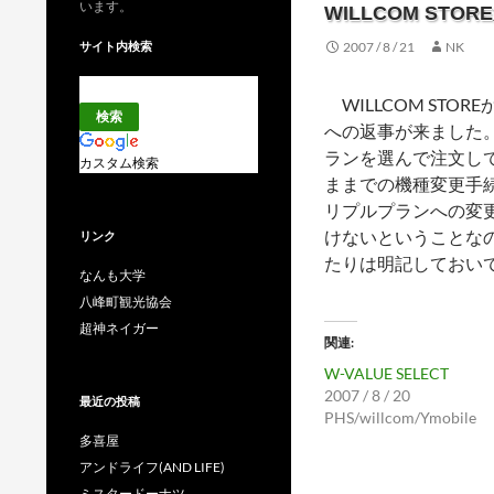
います。
WILLCOM STO
サイト内検索
2007 / 8 / 21
NK
WILLCOM STOR
への返事が来ました
ランを選んで注文してか
カスタム検索
ままでの機種変更手続
リプルプランへの変
けないということな
リンク
たりは明記しておい
なんも大学
八峰町観光協会
超神ネイガー
関連
W-VALUE SELECT
2007 / 8 / 20
最近の投稿
PHS/willcom/Ymobile
多喜屋
アンドライフ(AND LIFE)
ミスタードーナツ