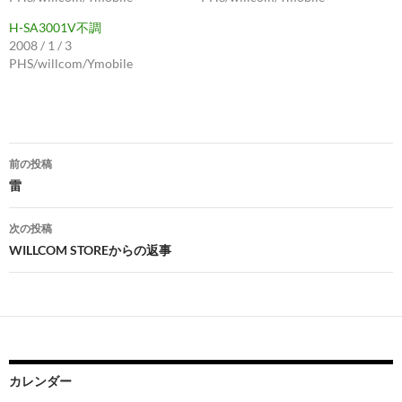
H-SA3001V不調
2008 / 1 / 3
PHS/willcom/Ymobile
投
前の投稿
稿
雷
ナ
次の投稿
ビ
WILLCOM STOREからの返事
ゲ
ー
シ
ョ
カレンダー