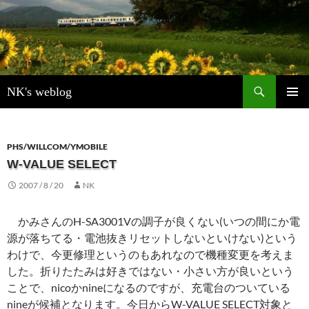
検
NK's weblog
索
コ
メインメ
ン
ニュー
テ
ン
PHS/WILLCOM/YMOBILE
ツ
W-VALUE SELECT
へ
2007 / 8 / 20
NK
ス
キ
ッ
かみさんのH-SA3001Vの調子が良くない(いつの間にか電
プ
源が落ちてる・電池抜きリセットしないといけない)という
わけで、今更修理というのもあれなので機種変更を考えま
した。折りたたみは好きではない・小さい方が良いという
ことで、nicoかnineになるのですが、充電台のついている
nineが候補となります。今日からW-VALUE SELECT対象と