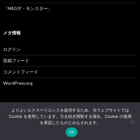
「MEGザ・モンスター」
メタ情報
ログイン
投稿フィード
コメントフィード
WordPress.org
よりよいエクスペリエンスを提供するため、当ウェブサイトでは
© 2004 - 2026 NK's weblog All rights reserved.
Cookie を使用しています。引き続き閲覧する場合、Cookie の使用
を承諾したものとみなされます。
Proudly powered by WordPress
OK