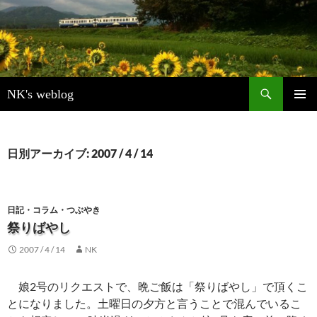
検
NK's weblog
索
コ
メインメ
ン
ニュー
テ
ン
日別アーカイブ: 2007 / 4 / 14
ツ
へ
ス
キ
日記・コラム・つぶやき
ッ
祭りばやし
プ
2007 / 4 / 14
NK
娘2号のリクエストで、晩ご飯は「祭りばやし」で頂くこ
とになりました。土曜日の夕方と言うことで混んでいるこ