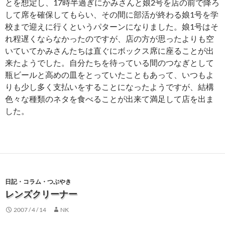
とを想定し、17時半過ぎにかみさんと娘2号を店の前で降ろ
して席を確保してもらい、その間に部活が終わる娘1号を学
校まで迎えに行くというパターンになりました。娘1号はそ
れ程遅くならなかったのですが、店の方が思ったよりも空
いていてかみさんたちは直ぐにボックス席に座ることが出
来たようでした。自分たちを待っている間のつなぎとして
瓶ビールと高めの皿をとっていたこともあって、いつもよ
りも少し多く支払いをすることになったようですが、結構
色々な種類のネタを食べることが出来て満足して店を出ま
した。
日記・コラム・つぶやき
レンズクリーナー
2007 / 4 / 14
NK