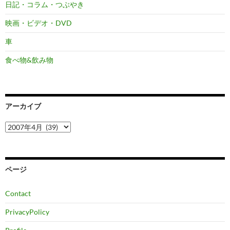
日記・コラム・つぶやき
映画・ビデオ・DVD
車
食べ物&飲み物
アーカイブ
ア
ー
カ
イ
ブ
ページ
Contact
PrivacyPolicy