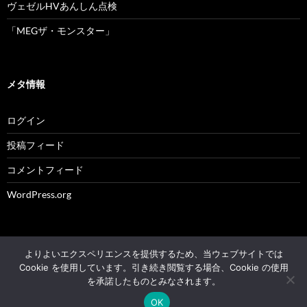
ヴェゼルHVあんしん点検
「MEGザ・モンスター」
メタ情報
ログイン
投稿フィード
コメントフィード
WordPress.org
よりよいエクスペリエンスを提供するため、当ウェブサイトでは
© 2004 - 2026 NK's weblog All rights reserved.
Cookie を使用しています。引き続き閲覧する場合、Cookie の使用
を承諾したものとみなされます。
Proudly powered by WordPress
OK