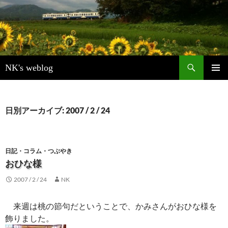
検
NK's weblog
索
コ
メインメ
ン
ニュー
テ
ン
日別アーカイブ: 2007 / 2 / 24
ツ
へ
ス
キ
日記・コラム・つぶやき
ッ
おひな様
プ
2007 / 2 / 24
NK
来週は桃の節句だということで、かみさんがおひな様を
飾りました。