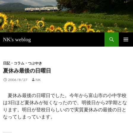
検
NK's weblog
索
コ
メインメ
ン
ニュー
テ
ン
日記・コラム・つぶやき
ツ
夏休み最後の日曜日
へ
2006 / 8 / 27
NK
ス
キ
ッ
夏休み最後の日曜日でした。今年から富山市の小中学校
プ
は3日ほど夏休みが短くなったので、明後日から2学期とな
ります。明日が登校日らしいので実質夏休みの最後の日と
なってしまっています。