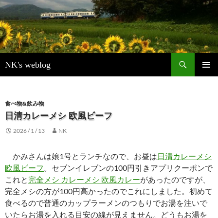
検
NK's weblog
索
コ
メインメ
ン
ニュー
テ
ン
食べ物&飲み物
ツ
日清カレーメシ 欧風ビーフ
へ
2026 / 1 / 13
NK
ス
キ
ッ
かみさんは娘1号とランチなので、お昼は
日清カレーメシ
プ
欧風ビーフ
。セブンイレブンの100円引きアプリクーポンで
これと
完全メシ カレーメシ 欧風カレー
があったのですが、
完全メシの方が100円高かったのでこれにしました。初めて
食べるので普通のカップラーメンのつもりでお湯を注いで
いたらお湯を入れる目安の線が見えません。どうもお湯を