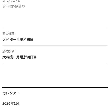
2026 / 6 / 4
食べ物&飲み物
投
前の投稿
稿
大相撲一月場所初日
ナ
次の投稿
ビ
大相撲一月場所四日目
ゲ
ー
シ
ョ
カレンダー
ン
2026年1月