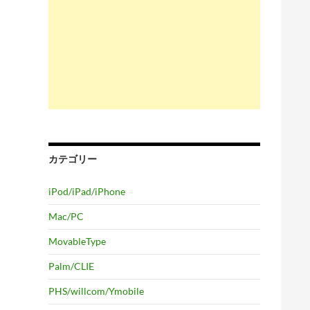
カテゴリー
iPod/iPad/iPhone
Mac/PC
MovableType
Palm/CLIE
PHS/willcom/Ymobile