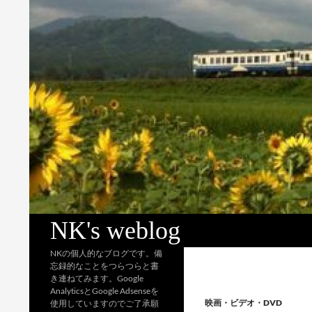
検
NK's weblog
索
NKの個人的なブログです。備
忘録的なことをつらつらと書
き連ねてみます。Google
AnalyticsとGoogle Adsenseを
映画・ビデオ・DVD
使用していますのでご了承願