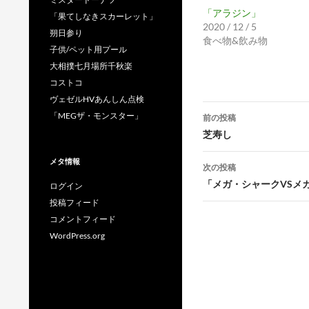
「アラジン」
「果てしなきスカーレット」
2020 / 12 / 5
朔日参り
食べ物&飲み物
子供/ペット用プール
大相撲七月場所千秋楽
コストコ
ヴェゼルHVあんしん点検
投
「MEGザ・モンスター」
前の投稿
稿
芝寿し
ナ
メタ情報
次の投稿
ビ
「メガ・シャークVSメ
ログイン
投稿フィード
ゲ
コメントフィード
ー
WordPress.org
シ
ョ
ン