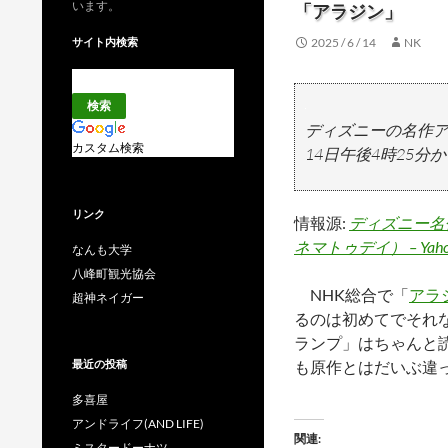
います。
「アラジン」
サイト内検索
2025 / 6 / 14
NK
ディズニーの名作ア
カスタム検索
14日午後4時25
リンク
情報源:
ディズニー名
ネマトゥデイ） – Yah
なんも大学
八峰町観光協会
NHK総合で「
アラ
超神ネイガー
るのは初めてでそれ
ランプ」はちゃんと
最近の投稿
も原作とはだいぶ違
多喜屋
アンドライフ(AND LIFE)
関連
ミスタードーナツ