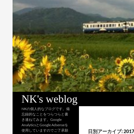
検
NK's weblog
索
NKの個人的なブログです。備
忘録的なことをつらつらと書
き連ねてみます。Google
AnalyticsとGoogle Adsenseを
使用していますのでご了承願
日別アーカイブ: 2017 / 