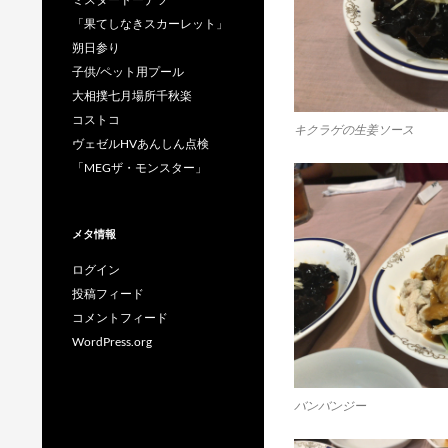
「果てしなきスカーレット」
朔日参り
子供/ペット用プール
大相撲七月場所千秋楽
コストコ
キクラゲの生姜ソース
ヴェゼルHVあんしん点検
「MEGザ・モンスター」
メタ情報
ログイン
投稿フィード
コメントフィード
WordPress.org
バンバンジー