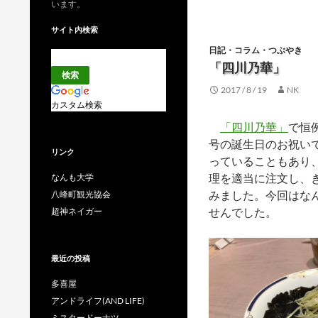
います。
サイト内検索
日記・コラム・つぶやき
「四川乃華」
2017 / 8 / 19
NK
カスタム検索
「四川乃華」
で恒
号の誕生日のお祝いで
リンク
っていることもあり
理を適当に注文し、
なんも大学
みました。今回はな
八峰町観光協会
せんでした。
超神ネイガー
最近の投稿
多喜屋
アンドライフ(AND LIFE)
ミスタードーナツ