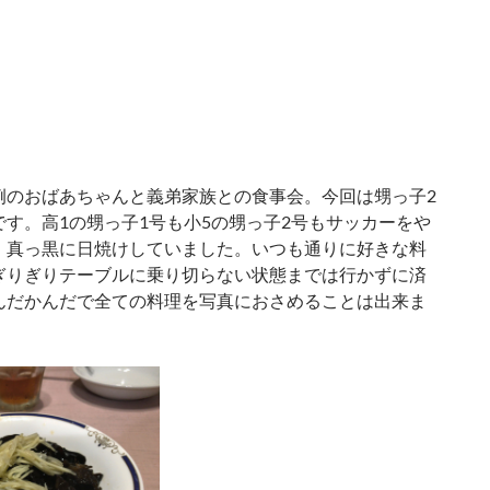
例のおばあちゃんと義弟家族との食事会。今回は甥っ子2
す。高1の甥っ子1号も小5の甥っ子2号もサッカーをや
、真っ黒に日焼けしていました。いつも通りに好きな料
ぎりぎりテーブルに乗り切らない状態までは行かずに済
んだかんだで全ての料理を写真におさめることは出来ま