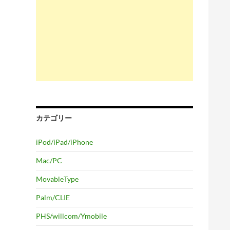
カテゴリー
iPod/iPad/iPhone
Mac/PC
MovableType
Palm/CLIE
PHS/willcom/Ymobile