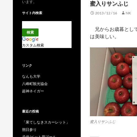
います。
蜜入りサンふじ
サイト内検索
2013 / 12 / 16
NK
兄からお歳暮として
は美味しい。
カスタム検索
リンク
なんも大学
八峰町観光協会
超神ネイガー
最近の投稿
蜜入りサンふじ
「果てしなきスカーレット」
朔日参り
子供/ペット用プール