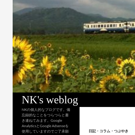
検
NK's weblog
索
NKの個人的なブログです。備
忘録的なことをつらつらと書
き連ねてみます。Google
AnalyticsとGoogle Adsenseを
日記・コラム・つぶやき
使用していますのでご了承願