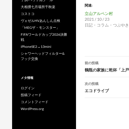
関連
大相撲七月場所千秋楽
立山アルペン村
コストコ
2021 / 10 / 23
ヴェゼルHVあんしん点検
日記・コラム・つぶやき
「MEGザ・モンスター」
FIFAワールドカップ2026決勝
戦
iPhoneSE2→13mini
シャワーヘッドフィルター&
投
フック交換
前の投稿
稿
鶴瓶の家族に乾杯「上戸
メタ情報
ナ
次の投稿
ログイン
ビ
エコドライブ
投稿フィード
ゲ
コメントフィード
WordPress.org
ー
シ