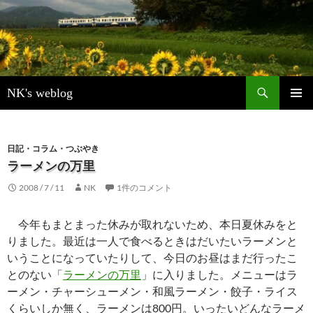
検
NK's weblog
索
コ
メインメ
ン
ニュー
テ
ン
日記・コラム・つぶやき
ツ
ラーメンの万里
へ
2008 / 7 / 11
NK
1件のコメント
ス
キ
ッ
今年もまとまった休みが取れないため、本日夏休みをと
プ
りました。最近は一人で食べるときはだいたいラーメンと
いうことになっていたりして、今日のお昼はまだ行ったこ
とのない「
ラーメンの万里
」に入りました。メニューはラ
ーメン・チャーシューメン・和風ラーメン・餃子・ライス
くらいしか無く、ラーメンは800円。いったいどんなラーメ