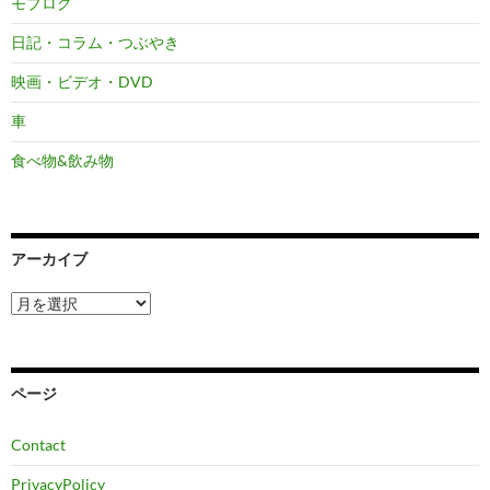
モブログ
日記・コラム・つぶやき
映画・ビデオ・DVD
車
食べ物&飲み物
アーカイブ
ア
ー
カ
イ
ブ
ページ
Contact
PrivacyPolicy