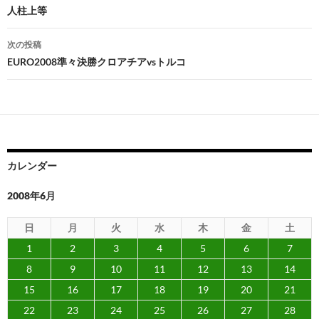
稿
人柱上等
ナ
次の投稿
ビ
EURO2008準々決勝クロアチアvsトルコ
ゲ
ー
シ
ョ
カレンダー
ン
2008年6月
日
月
火
水
木
金
土
1
2
3
4
5
6
7
8
9
10
11
12
13
14
15
16
17
18
19
20
21
22
23
24
25
26
27
28