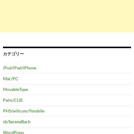
カテゴリー
iPod/iPad/iPhone
Mac/PC
MovableType
Palm/CLIE
PHS/willcom/Ymobile
sb/SereneBach
WordPress