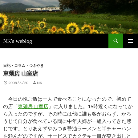
検
NK's weblog
索
コ
メインメ
ン
ニュー
テ
ン
日記・コラム・つぶやき
ツ
東麺房 山室店
へ
2008 / 6 / 20
NK
ス
キ
ッ
今日の晩ご飯は一人で食べることになったので、初めて
プ
の店「
東麺房 山室店
」に入りました。19時近くになってか
ら入ったのですが、その時には他に誰も客がおらず、かろ
うじて自分が食べている間に中年夫婦が一組入ってきた感
じです。とりあえずやみつき醤油ラーメンと半チャーハン
を頼んだのですが、サービスでカクテキ一皿が突き出しと