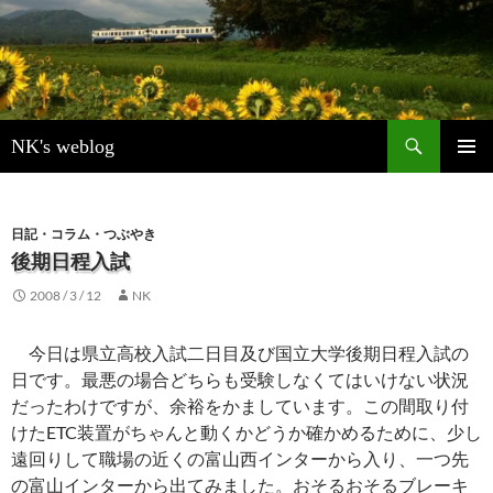
検
NK's weblog
索
コ
メインメ
ン
ニュー
テ
ン
日記・コラム・つぶやき
ツ
後期日程入試
へ
2008 / 3 / 12
NK
ス
キ
ッ
今日は県立高校入試二日目及び国立大学後期日程入試の
プ
日です。最悪の場合どちらも受験しなくてはいけない状況
だったわけですが、余裕をかましています。この間取り付
けたETC装置がちゃんと動くかどうか確かめるために、少し
遠回りして職場の近くの富山西インターから入り、一つ先
の富山インターから出てみました。おそるおそるブレーキ