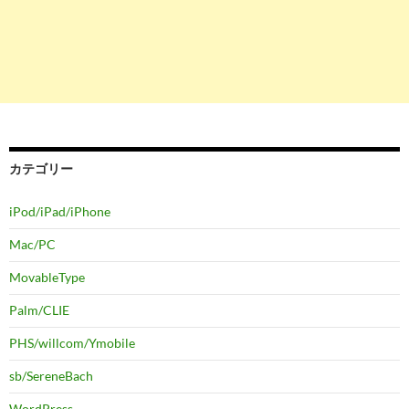
カテゴリー
iPod/iPad/iPhone
Mac/PC
MovableType
Palm/CLIE
PHS/willcom/Ymobile
sb/SereneBach
WordPress