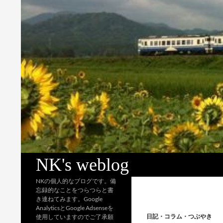
検
NK's weblog
索
NKの個人的なブログです。備
忘録的なことをつらつらと書
き連ねてみます。Google
AnalyticsとGoogle Adsenseを
日記・コラム・つぶやき
使用していますのでご了承願