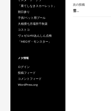
ナ
次の投稿
「果てしなきスカーレット」
ビ
雪…
朔日参り
ゲ
子供/ペット用プール
大相撲七月場所千秋楽
ー
コストコ
シ
ヴェゼルHVあんしん点検
「MEGザ・モンスター」
ョ
ン
メタ情報
ログイン
投稿フィード
コメントフィード
WordPress.org