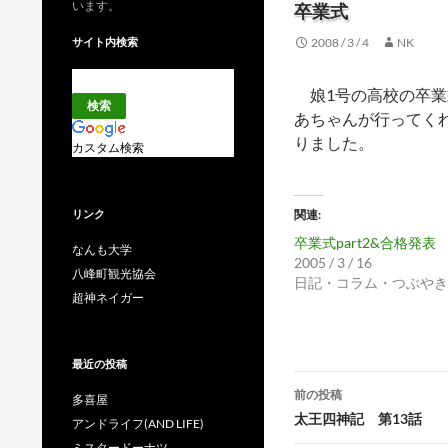
います。
卒業式
サイト内検索
2008 / 3 / 4
NK
娘1号の高校の卒業
あちゃんが行ってくれ
りました。
カスタム検索
リンク
関連
卒業式part2&合格発表
なんも大学
2005 / 3 / 16
八峰町観光協会
日記・コラム・つぶやき
超神ネイガー
最近の投稿
投
前の投稿
多喜屋
稿
太王四神記 第13話
アンドライフ(AND LIFE)
ミスタードーナツ