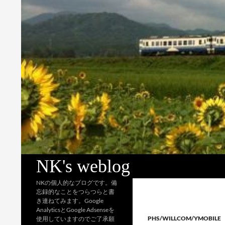
検
NK's weblog
索
NKの個人的なブログです。備
忘録的なことをつらつらと書
き連ねてみます。Google
AnalyticsとGoogle Adsenseを
PHS/WILLCOM/YMOBILE
使用していますのでご了承願