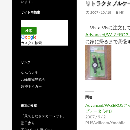
います。
リトラクタブルケーブル
サイト内検索
2007 / 10 / 18
NK
Vis-a-Visに注文
Advanced/W-ZERO
に家に帰るまで我慢
カスタム検索
リンク
なんも大学
八峰町観光協会
超神ネイガー
関連
Advanced/W-ZERO3ア
最近の投稿
プデータ (SP1)
「果てしなきスカーレット」
2007 / 9 / 2
PHS/willcom/Ymobile
朔日参り
子供/ペット用プール