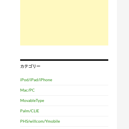
カテゴリー
iPod/iPad/iPhone
Mac/PC
MovableType
Palm/CLIE
PHS/willcom/Ymobile