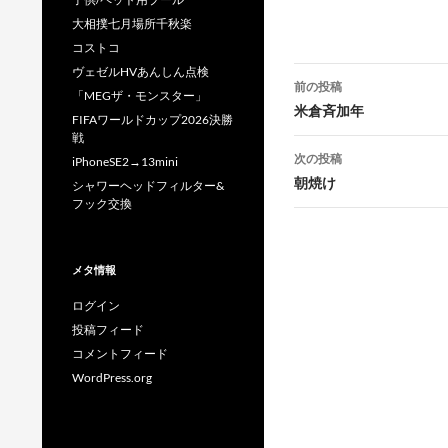
大相撲七月場所千秋楽
コストコ
投
ヴェゼルHVあんしん点検
前の投稿
「MEGザ・モンスター」
稿
米倉斉加年
FIFAワールドカップ2026決勝
戦
ナ
次の投稿
iPhoneSE2→13mini
ビ
朝焼け
シャワーヘッドフィルター&
フック交換
ゲ
ー
メタ情報
シ
ログイン
ョ
投稿フィード
ン
コメントフィード
WordPress.org