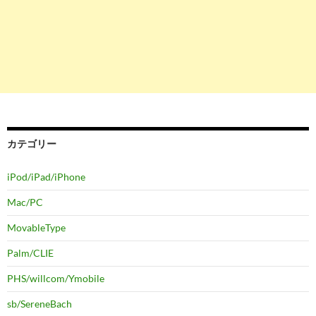
カテゴリー
iPod/iPad/iPhone
Mac/PC
MovableType
Palm/CLIE
PHS/willcom/Ymobile
sb/SereneBach