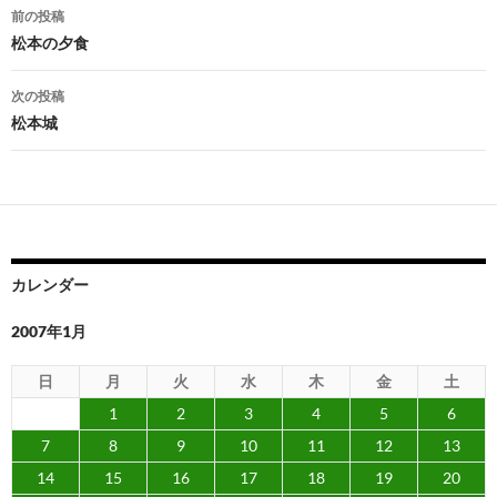
投
前の投稿
稿
松本の夕食
ナ
次の投稿
ビ
松本城
ゲ
ー
シ
ョ
カレンダー
ン
2007年1月
日
月
火
水
木
金
土
1
2
3
4
5
6
7
8
9
10
11
12
13
14
15
16
17
18
19
20