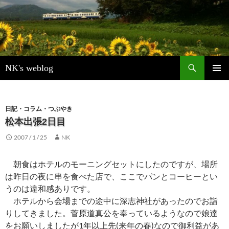
検
NK's weblog
索
コ
メインメ
ン
ニュー
テ
ン
日記・コラム・つぶやき
ツ
松本出張2日目
へ
2007 / 1 / 25
NK
ス
キ
ッ
朝食はホテルのモーニングセットにしたのですが、場所
プ
は昨日の夜に串を食べた店で、ここでパンとコーヒーとい
うのは違和感ありです。
ホテルから会場までの途中に深志神社があったのでお詣
りしてきました。菅原道真公を奉っているようなので娘達
をお願いしましたが1年以上先(来年の春)なので御利益があ