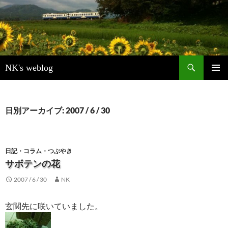
検
NK's weblog
索
コ
メインメ
ン
ニュー
テ
ン
日別アーカイブ: 2007 / 6 / 30
ツ
へ
ス
キ
日記・コラム・つぶやき
ッ
サボテンの花
プ
2007 / 6 / 30
NK
玄関先に咲いていました。