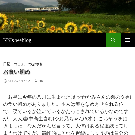
検
NK's weblog
索
コ
メインメ
ン
ニュー
テ
ン
日記・コラム・つぶやき
ツ
お食い初め
へ
2006 / 11 / 12
NK
ス
キ
ッ
お昼に今年の八月に生まれた甥っ子(かみさんの弟の次男)
プ
の食い初めがありました。本人は箸をなめさせられる位
で、寝ているか泣いているかだっこされているかなのです
が、大人達(中高生含む)やお兄ちゃん(5才)はごちそうを頂
きました。なんだかんだ言って、大体はある程度残ってし
まうわけですが、最終的にそれを胃袋にしまうのは自分の